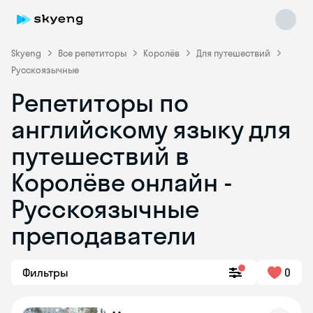
Skyeng
Все репетиторы
Королёв
Для путешествий
Русскоязычные
Репетиторы по
английскому языку для
путешествий в
Королёве онлайн -
Skyeng Chat
online
Русскоязычные
преподаватели
Фильтры
0