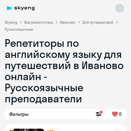
Skyeng
Все репетиторы
Иваново
Для путешествий
Русскоязычные
Репетиторы по
английскому языку для
путешествий в Иваново
онлайн -
Skyeng Chat
online
Русскоязычные
преподаватели
Фильтры
0