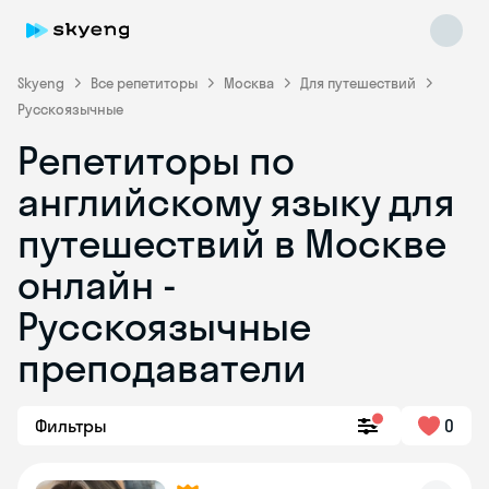
Skyeng
Все репетиторы
Москва
Для путешествий
Русскоязычные
Репетиторы по
английскому языку для
путешествий в Москве
онлайн -
Skyeng Chat
online
Русскоязычные
преподаватели
Фильтры
0