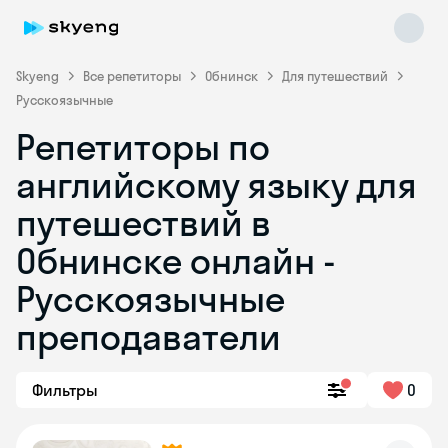
Skyeng
Все репетиторы
Обнинск
Для путешествий
Русскоязычные
Репетиторы по
английскому языку для
путешествий в
Обнинске онлайн -
Skyeng Chat
online
Русскоязычные
преподаватели
Фильтры
0