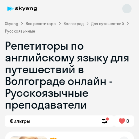
Skyeng
Все репетиторы
Волгоград
Для путешествий
Русскоязычные
Репетиторы по
английскому языку для
путешествий в
Волгограде онлайн -
Skyeng Chat
online
Русскоязычные
преподаватели
Фильтры
0