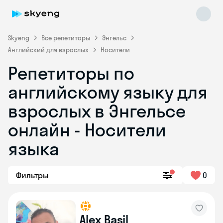
Skyeng
Все репетиторы
Энгельс
Английский для взрослых
Носители
Репетиторы по
английскому языку для
взрослых в Энгельсе
онлайн - Носители
Skyeng Chat
online
языка
Фильтры
0
Alex Basil