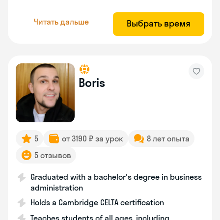
Читать дальше
Выбрать время
Boris
5
от 3190 ₽ за урок
8 лет опыта
5 отзывов
Graduated with a bachelor's degree in business
administration
Holds a Cambridge CELTA certification
Teaches students of all ages, including