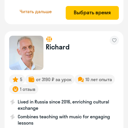
Читать дальше
Выбрать время
Richard
5
от 3190 ₽ за урок
10 лет опыта
1 отзыв
Lived in Russia since 2016, enriching cultural
exchange
Combines teaching with music for engaging
lessons