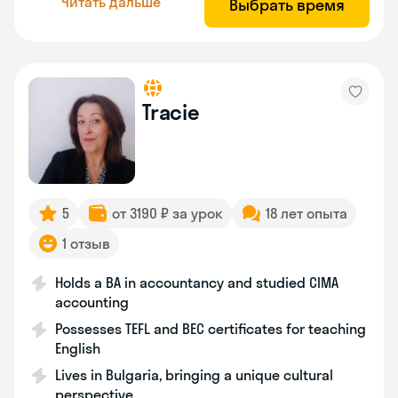
Читать дальше
Выбрать время
Tracie
5
от 3190 ₽ за урок
18 лет опыта
1 отзыв
Holds a BA in accountancy and studied CIMA
accounting
Possesses TEFL and BEC certificates for teaching
English
Lives in Bulgaria, bringing a unique cultural
perspective