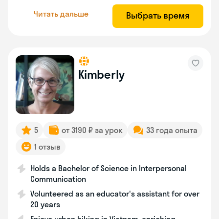
Читать дальше
Выбрать время
Kimberly
5
от 3190 ₽ за урок
33 года опыта
1 отзыв
Holds a Bachelor of Science in Interpersonal
Communication
Volunteered as an educator's assistant for over
20 years