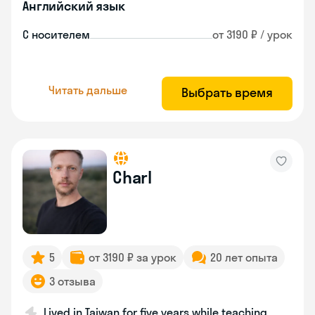
Английский язык
С носителем
от 3190 ₽ / урок
Читать дальше
Выбрать время
Charl
5
от 3190 ₽ за урок
20 лет опыта
3 отзыва
Lived in Taiwan for five years while teaching