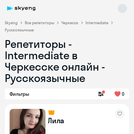
Skyeng
Все репетиторы
Черкесск
Intermediate
Русскоязычные
Репетиторы -
Intermediate в
Черкесске онлайн -
Русскоязычные
Skyeng Chat
online
Фильтры
0
Лила