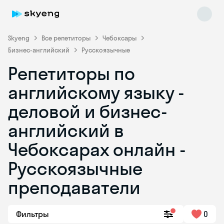
Skyeng
Все репетиторы
Чебоксары
Бизнес-английский
Русскоязычные
Репетиторы по
английскому языку -
деловой и бизнес-
английский в
Skyeng Chat
online
Чебоксарах онлайн -
Русскоязычные
преподаватели
Фильтры
0