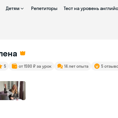
Детям
Репетиторы
Тест на уровень англий
лена
5
от 1590 ₽ за урок
14 лет опыта
5 отзыв