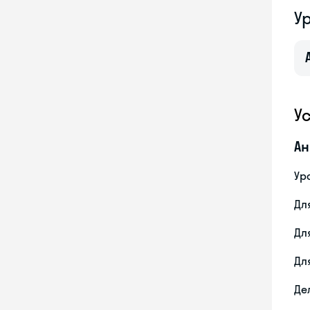
У
У
Ан
Ур
Дл
Дл
Дл
Де