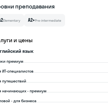
ровни преподавания
A2
A2+
Elementary
Pre-intermediate
слуги и цены
глийский язык
оки премиум
я ИТ-специалистов
я путешествий
я начинающих - премиум
ловой - для бизнеса