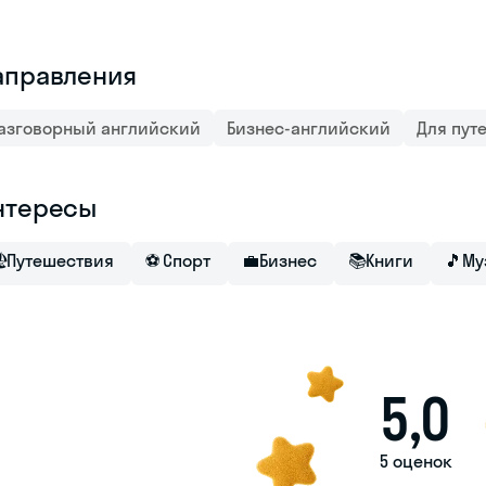
аправления
азговорный английский
Бизнес-английский
Для пут
нтересы

Путешествия
⚽
Спорт
💼
Бизнес
📚
Книги
🎵
Му
5,0
5 оценок