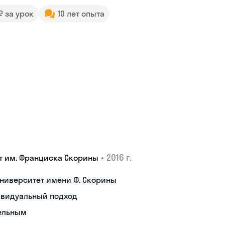
 ₽ за урок
10 лет опыта
•
2016 г.
т им. Франциска Скорины
ниверситет имени Ф. Скорины
ивидуальный подход
тельным