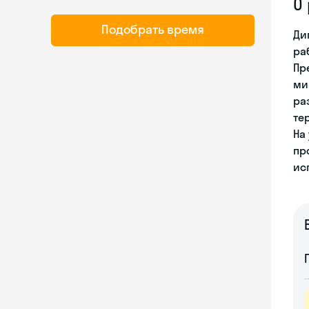
О
Подобрать время
Ди
ра
Пр
ми
ра
те
На
пр
ис