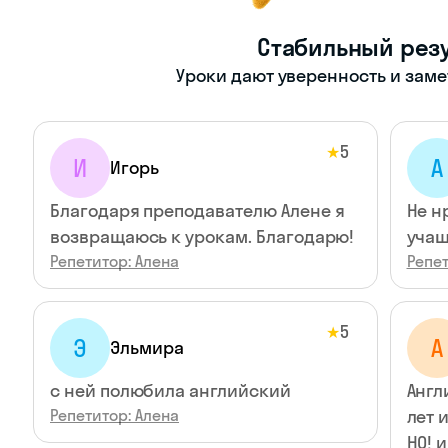
Стабильный резу
Уроки дают уверенность и зам
5
★
И
А
Игорь
Благодаря преподавателю Алене я
Не н
возвращаюсь к урокам. Благодарю!
учащ
Репетитор: Алена
Репет
5
★
Э
А
Эльмира
с ней полюбила английский
Англ
Репетитор: Алена
лет 
НО! 