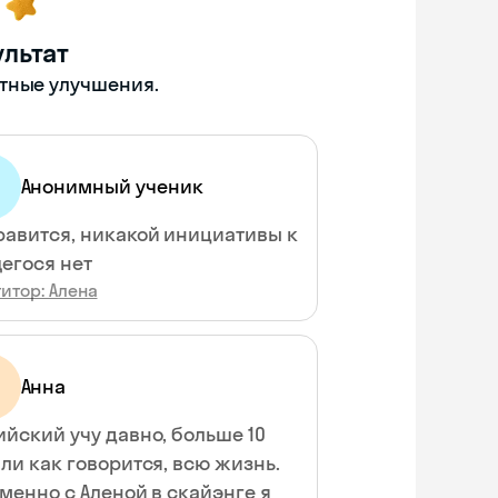
льтат
етные улучшения.
Анонимный ученик
равится, никакой инициативы к
егося нет
итор: Алена
Анна
ийский учу давно, больше 10
или как говорится, всю жизнь.
именно с Аленой в скайэнге я