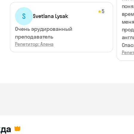
поня
5
★
врем
S
Svetlana Lysak
меня
Очень эрудированный
прод
преподаватель
англ
Репетитор: Алена
Спас
Репет
да