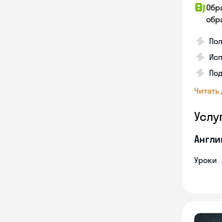
Обр
обра
Пол
Ис
По
Читать
Услу
Англи
Уроки