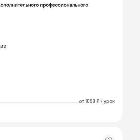
дополнительного профессионального
гии
от 1090 ₽ / урок
Skyeng Chat
online