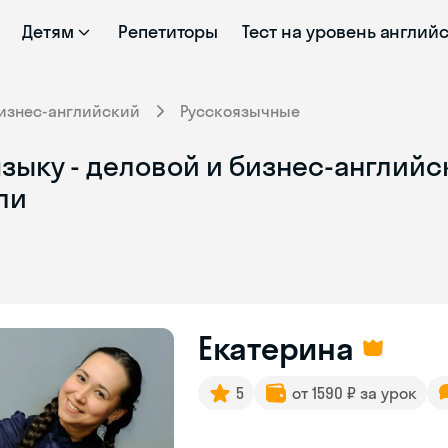
Детям
Репетиторы
Тест на уровень англий
изнес-английский
Русскоязычные
зыку - деловой и бизнес-английс
ли
Екатерина
5
от 1590 ₽ за урок