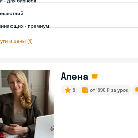
й - для бизнеса
тешествий
чинающих - премиум
уги и цены (4)
Алена
5
от 1590 ₽ за урок