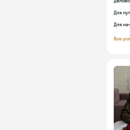
Делово
Для пу
Для на
Все усл