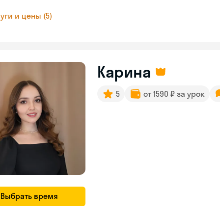
уги и цены (5)
Карина
5
от 1590 ₽ за урок
Выбрать время