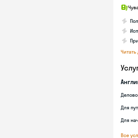
Чув
Пол
Исп
Пр
Читать
Услу
Англи
Делово
Для пу
Для на
Все усл