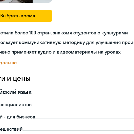
Выбрать время
етила более 100 стран, знакомя студентов с культурами
пользует коммуникативную методику для улучшения про
ивно применяет аудио и видеоматериалы на уроках
 дальше
ги и цены
йский язык
-специалистов
й - для бизнеса
тешествий