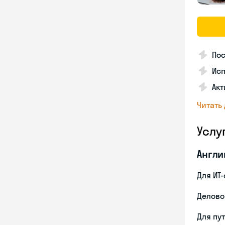
Пос
Ис
Акт
Читать
Услу
Англи
Для ИТ
Делово
Для пу