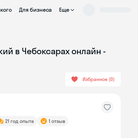
ского
Для бизнеса
Еще
кий в Чебоксарах онлайн -
Избранное
0
21 год опыта
1 отзыв