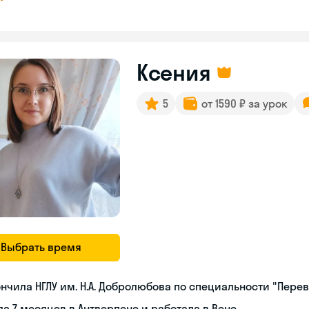
Ксения
5
от 1590 ₽ за урок
Выбрать время
нчила НГЛУ им. Н.А. Добролюбова по специальности "Пер
а 7 месяцев в Антверпене и работала в Вене