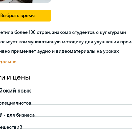
Выбрать время
етила более 100 стран, знакомя студентов с культурами
пользует коммуникативную методику для улучшения про
ивно применяет аудио и видеоматериалы на уроках
 дальше
ги и цены
йский язык
-специалистов
й - для бизнеса
тешествий