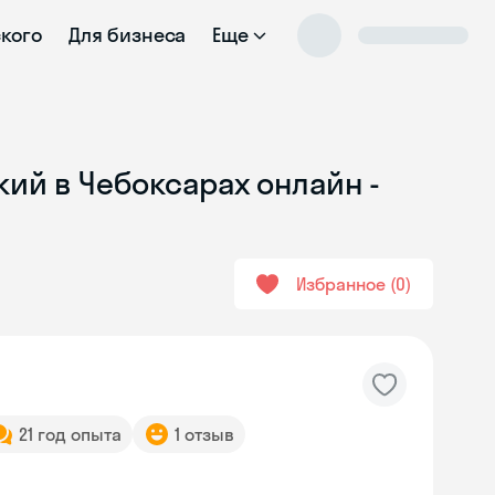
ского
Для бизнеса
Еще
кий в Чебоксарах онлайн -
Избранное
0
21 год опыта
1 отзыв