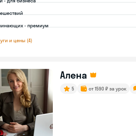
й - для бизнеса
тешествий
чинающих - премиум
уги и цены (4)
Алена
5
от 1590 ₽ за урок