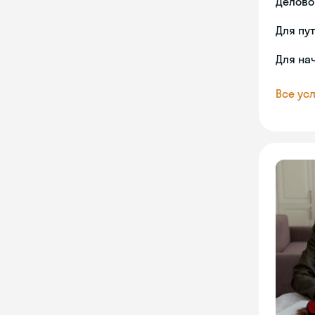
Делово
Для пу
Для на
Все усл