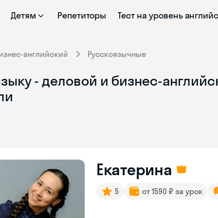
Детям
Репетиторы
Тест на уровень англий
изнес-английский
Русскоязычные
зыку - деловой и бизнес-английс
ли
Екатерина
5
от 1590 ₽ за урок