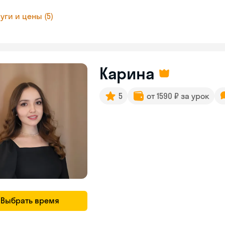
уги и цены (5)
Карина
5
от 1590 ₽ за урок
Выбрать время