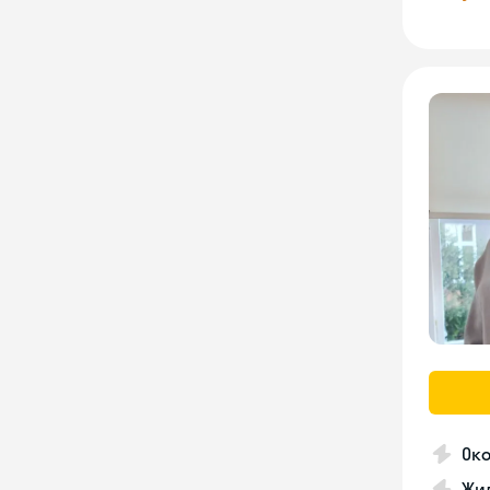
Око
Жил