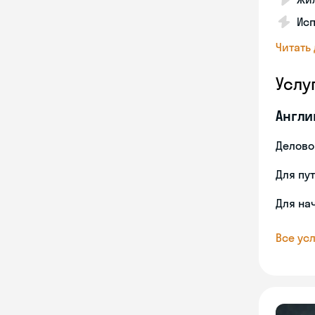
Ис
Читать
Услу
Англи
Делово
Для пу
Для на
Все усл