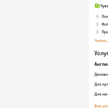
Чув
Пол
Исп
Пр
Читать
Услу
Англи
Делово
Для пу
Для на
Все усл