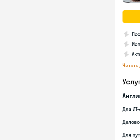
Пос
Ис
Акт
Читать
Услу
Англи
Для ИТ
Делово
Для пу