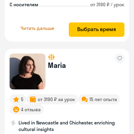
С носителем
от 3190 ₽ / урок
Читать дальше
Выбрать время
Maria
5
от 3190 ₽ за урок
15 лет опыта
4 отзыва
Lived in Newcastle and Chichester, enriching
cultural insights