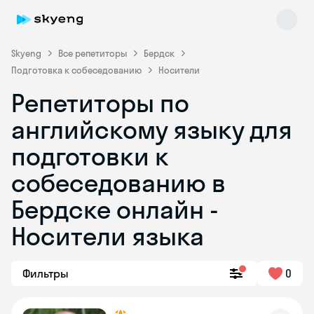
Skyeng
Все репетиторы
Бердск
Подготовка к собеседованию
Носители
Репетиторы по
английскому языку для
подготовки к
собеседованию в
Skyeng Chat
online
Бердске онлайн -
Носители языка
Фильтры
0