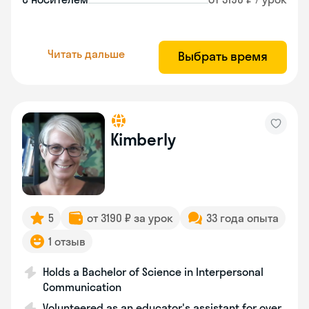
Читать дальше
Выбрать время
Kimberly
5
от 3190 ₽ за урок
33 года опыта
1 отзыв
Holds a Bachelor of Science in Interpersonal
Communication
Volunteered as an educator's assistant for over