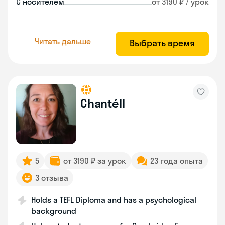
С носителем
от 3190 ₽ / урок
Читать дальше
Выбрать время
Chantéll
5
от 3190 ₽ за урок
23 года опыта
3 отзыва
Holds a TEFL Diploma and has a psychological
background