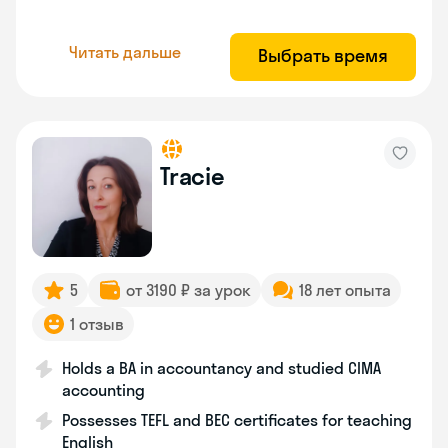
Читать дальше
Выбрать время
Tracie
5
от 3190 ₽ за урок
18 лет опыта
1 отзыв
Holds a BA in accountancy and studied CIMA
accounting
Possesses TEFL and BEC certificates for teaching
English