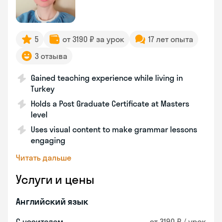
5
от 3190 ₽ за урок
17 лет опыта
3 отзыва
Gained teaching experience while living in
Turkey
Holds a Post Graduate Certificate at Masters
level
Uses visual content to make grammar lessons
engaging
Читать дальше
Услуги и цены
Английский язык
С носителем
от 3190 ₽ / урок