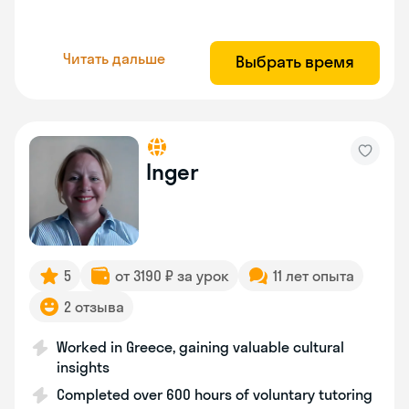
Читать дальше
Выбрать время
Inger
5
от 3190 ₽ за урок
11 лет опыта
2 отзыва
Worked in Greece, gaining valuable cultural
insights
Completed over 600 hours of voluntary tutoring