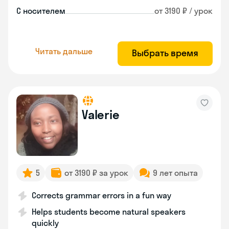
С носителем
от 3190 ₽ / урок
Читать дальше
Выбрать время
Valerie
5
от 3190 ₽ за урок
9 лет опыта
Corrects grammar errors in a fun way
Helps students become natural speakers
quickly