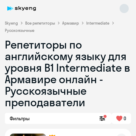
Skyeng
Все репетиторы
Армавир
Intermediate
Русскоязычные
Репетиторы по
английскому языку для
уровня B1 Intermediate в
Армавире онлайн -
Skyeng Chat
online
Русскоязычные
преподаватели
Фильтры
0