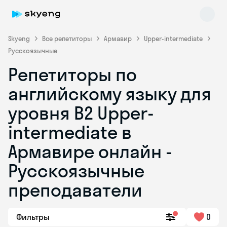
Skyeng
Все репетиторы
Армавир
Upper-intermediate
Русскоязычные
Репетиторы по
английскому языку для
уровня B2 Upper-
intermediate в
Skyeng Chat
online
Армавире онлайн -
Русскоязычные
преподаватели
Фильтры
0