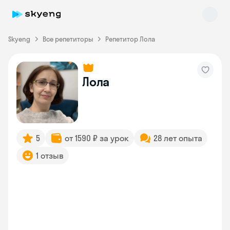
Skyeng
Все репетиторы
Репетитор Лола
Лола
Skyeng Chat
online
5
от 1590 ₽ за урок
28 лет опыта
1 отзыв