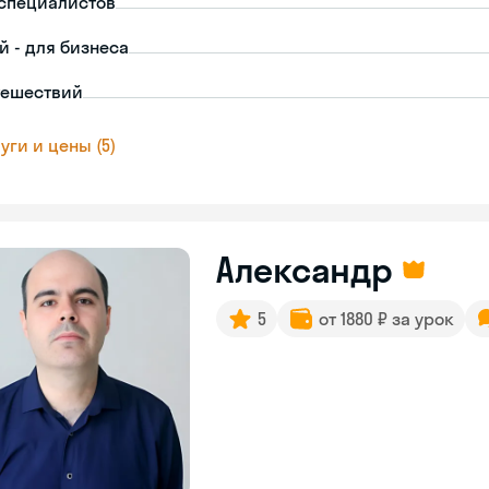
-специалистов
й - для бизнеса
тешествий
уги и цены (5)
Александр
5
от 1880 ₽ за урок