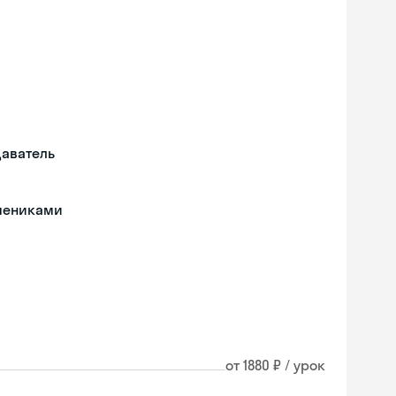
даватель
чениками
от 1880 ₽ / урок
Skyeng Chat
online