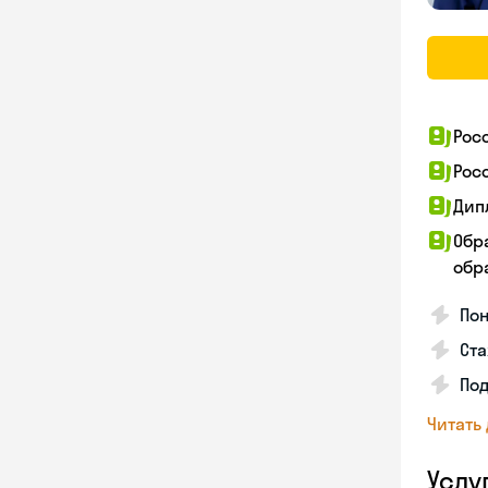
Рос
Рос
Дип
Обр
обра
Пон
Ста
Под
Читать
Услу