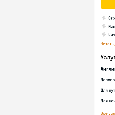
Стр
Ис
Со
Читать
Услу
Англи
Делово
Для пу
Для на
Все усл