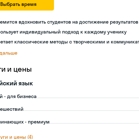
Выбрать время
емится вдохновить студентов на достижение результатов
пользует индивидуальный подход к каждому ученику
четает классические методы с творческими и коммуник
 дальше
ги и цены
йский язык
й - для бизнеса
тешествий
чинающих - премиум
уги и цены (4)