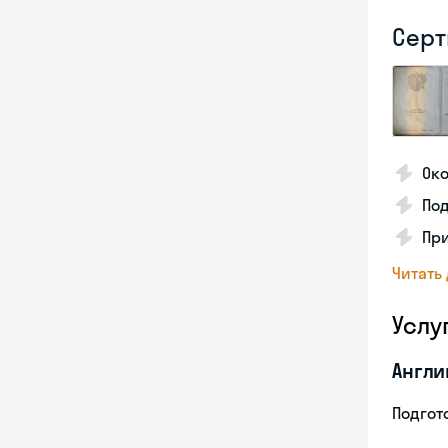
Серт
Око
По
Пр
Читать
Услу
Англи
Подгото