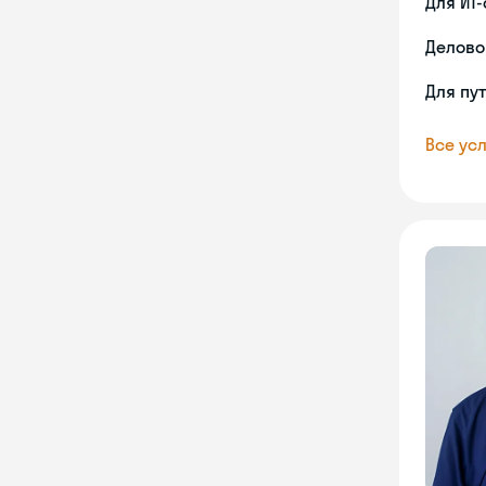
Для ИТ
Делово
Для пу
Все усл