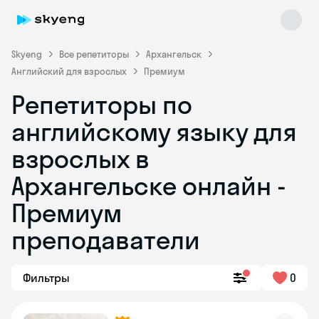
Skyeng
Все репетиторы
Архангельск
Английский для взрослых
Премиум
Репетиторы по
английскому языку для
взрослых в
Архангельске онлайн -
Skyeng Chat
online
Премиум
преподаватели
Фильтры
0