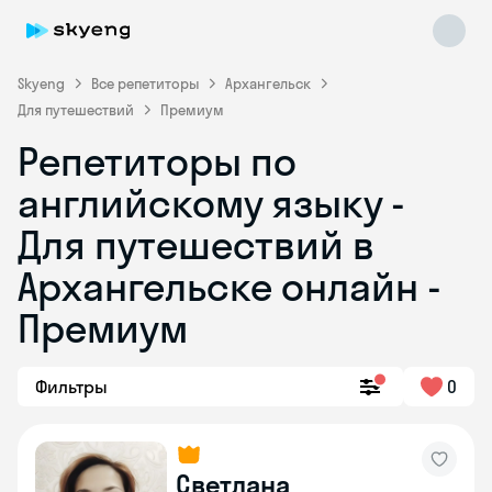
Skyeng
Все репетиторы
Архангельск
Для путешествий
Премиум
Репетиторы по
английскому языку -
Для путешествий в
Архангельске онлайн -
Skyeng Chat
online
Премиум
Фильтры
0
Светлана