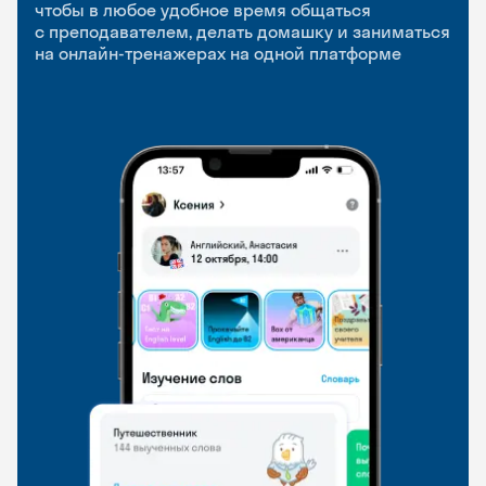
приложение
и Talks
чтобы в любое удобное время общаться
с преподавателем, делать домашку и заниматься
чтобы заниматься и изучать новые слова где
Групповые занятия для разговорной практики
на онлайн-тренажерах на одной платформе
и когда удобно
и индивидуальные встречи с преподавателями
со всего мира, чтобы общаться на английском
свободно