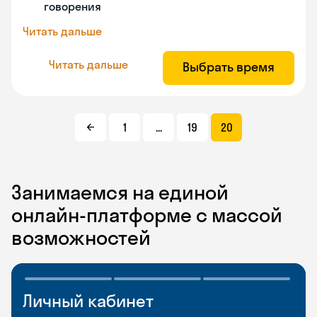
говорения
Читать дальше
Читать дальше
Выбрать время
1
...
19
20
Занимаемся на единой
онлайн-платформе с массой
возможностей
Личный кабинет
Мобильное
Разговорные клубы