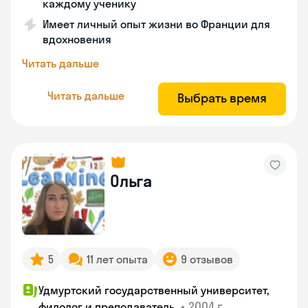
каждому ученику
Имеет личный опыт жизни во Франции для
вдохновения
Читать дальше
Читать дальше
Выбрать время
Ольга
5
11 лет опыта
9 отзывов
Удмуртский государственный университет,
•
2004 г.
филолог и преподаватель