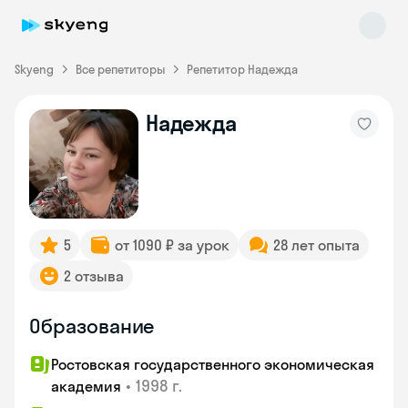
Skyeng
Все репетиторы
Репетитор Надежда
Надежда
Skyeng Chat
online
5
от 1090 ₽ за урок
28 лет опыта
2 отзыва
Образование
Ростовская государственного экономическая
•
1998 г.
академия