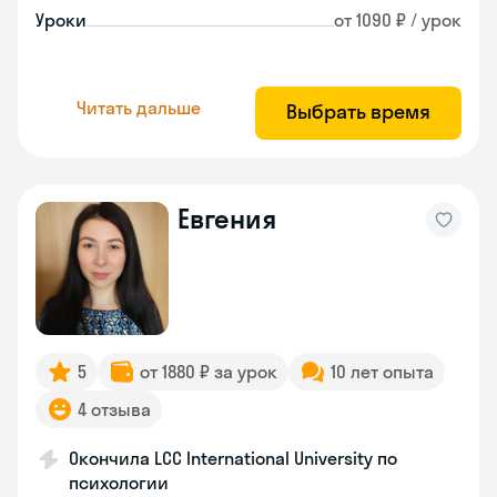
Уроки
от 1090 ₽ / урок
Читать дальше
Выбрать время
Евгения
5
от 1880 ₽ за урок
10 лет опыта
4 отзыва
Окончила LCC International University по
психологии