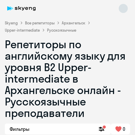
Skyeng
Все репетиторы
Архангельск
Upper-intermediate
Русскоязычные
Репетиторы по
английскому языку для
уровня B2 Upper-
intermediate в
Skyeng Chat
online
Архангельске онлайн -
Русскоязычные
преподаватели
Фильтры
0