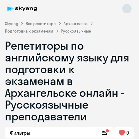
Skyeng
Все репетиторы
Архангельск
Подготовка к экзаменам
Русскоязычные
Репетиторы по
английскому языку для
подготовки к
экзаменам в
Skyeng Chat
online
Архангельске онлайн -
Русскоязычные
преподаватели
Фильтры
0