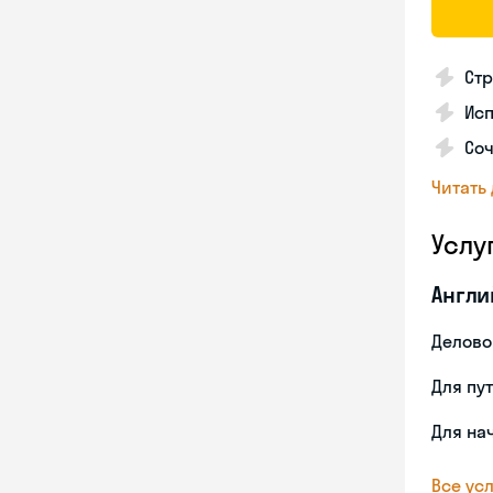
Стр
Ис
Со
Читать
Услу
Англи
Делово
Для пу
Для на
Все усл