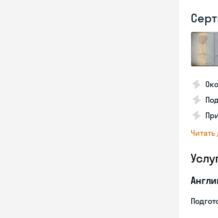
Серт
Око
По
Пр
Читать
Услу
Англи
Подгото