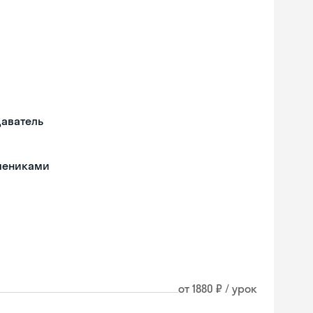
даватель
чениками
от 1880 ₽ / урок
Skyeng Chat
online