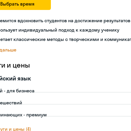
Выбрать время
емится вдохновить студентов на достижение результатов
пользует индивидуальный подход к каждому ученику
четает классические методы с творческими и коммуник
 дальше
ги и цены
йский язык
й - для бизнеса
тешествий
чинающих - премиум
уги и цены (4)