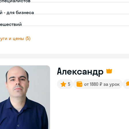
-специалистов
й - для бизнеса
тешествий
уги и цены (5)
Александр
5
от 1880 ₽ за урок