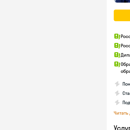
Рос
Рос
Дип
Обр
обра
Пон
Ста
Под
Читать
Услу