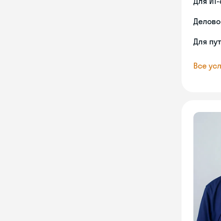
Для ИТ
Делово
Для пу
Все усл