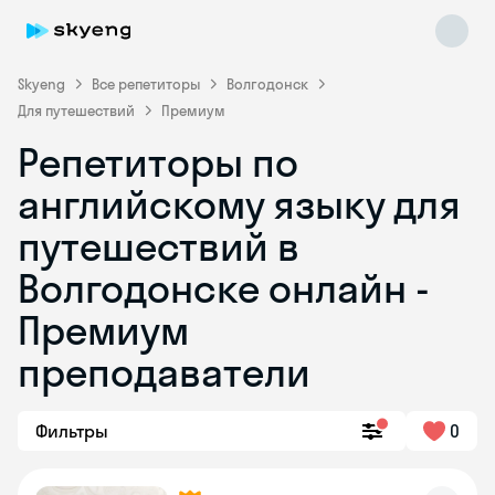
Skyeng
Все репетиторы
Волгодонск
Для путешествий
Премиум
Репетиторы по
английскому языку для
путешествий в
Волгодонске онлайн -
Skyeng Chat
online
Премиум
преподаватели
Фильтры
0