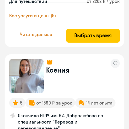
Для путешествий
от 2282 ₽ / урок
Все услуги и цены (5)
Читать дальше
Выбрать время
Ксения
5
от 1590 ₽ за урок
14 лет опыта
Окончила НГЛУ им. Н.А. Добролюбова по
специальности "Перевод и
переводоведение"