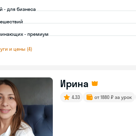
й - для бизнеса
тешествий
чинающих - премиум
уги и цены (4)
Ирина
4.33
от 1880 ₽ за урок