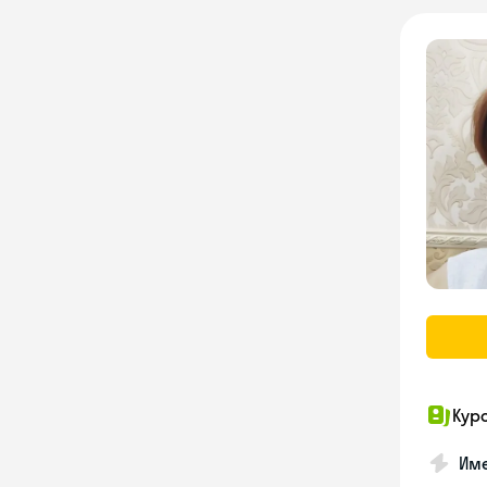
Кур
Име