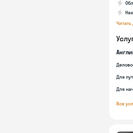
Об
На
Читать
Услу
Англи
Делово
Для пу
Для на
Все усл