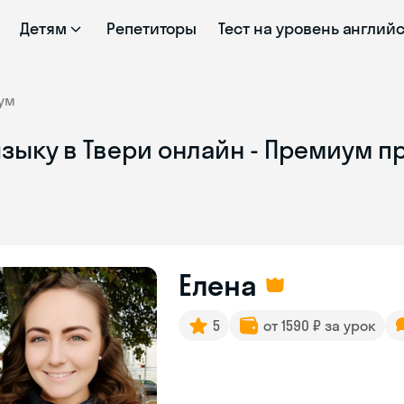
Детям
Репетиторы
Тест на уровень англий
ум
языку в Твери онлайн - Премиум 
Елена
5
от 1590 ₽ за урок