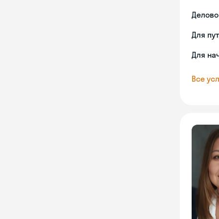
Делово
Для пу
Для на
Все усл