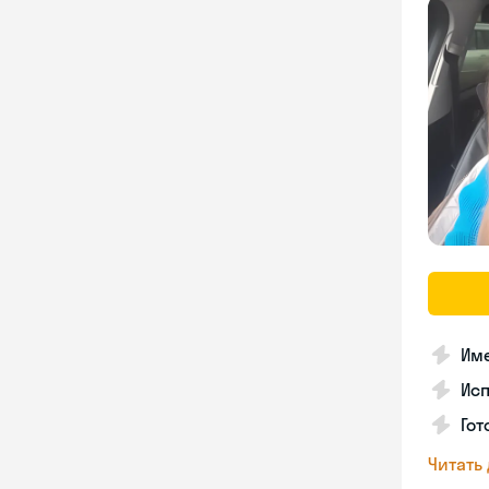
Име
Ис
Гот
Читать