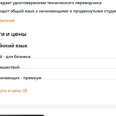
ладает удостоверением технического переводчика
ходит общий язык с начинающими и продвинутыми студе
 дальше
ги и цены
йский язык
й - для бизнеса
тешествий
чинающих - премиум
уги и цены (4)