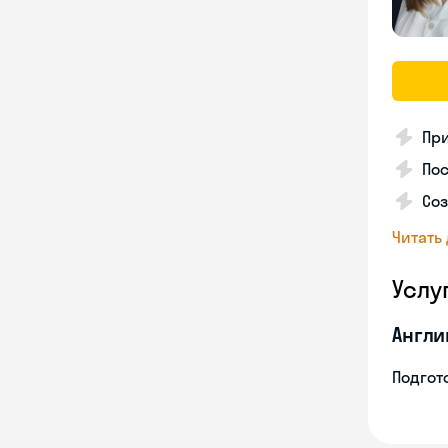
Пр
Пос
Со
Читать
Услу
Англи
Подгото