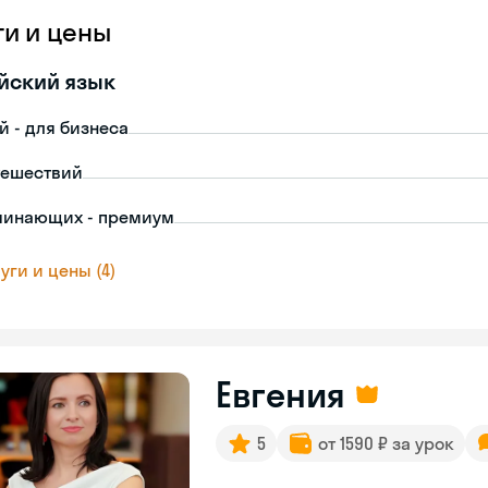
ги и цены
йский язык
й - для бизнеса
тешествий
чинающих - премиум
уги и цены (4)
Евгения
5
от 1590 ₽ за урок