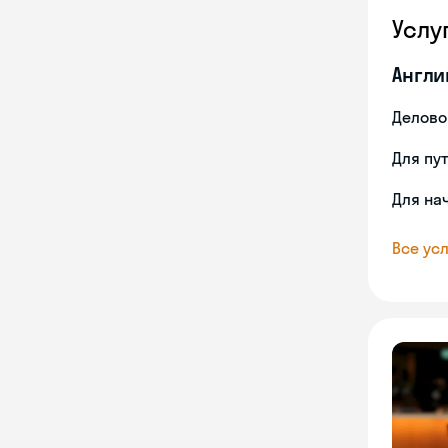
Услу
Англи
Делово
Для пу
Для на
Все усл