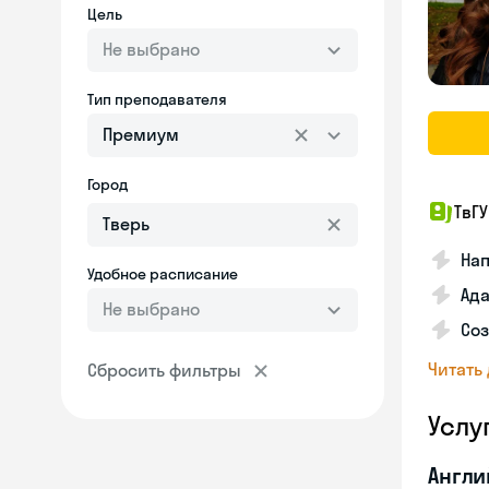
Цель
Не выбрано
Тип преподавателя
Премиум
Город
ТвГУ
Нап
Удобное расписание
Ада
Не выбрано
Соз
Читать
Сбросить фильтры
Услу
Англи