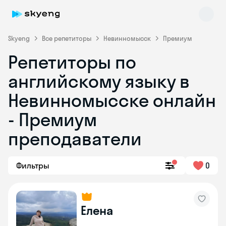
Skyeng
Все репетиторы
Невинномысск
Премиум
Репетиторы по
английскому языку в
Невинномысске онлайн
- Премиум
преподаватели
Skyeng Chat
online
Фильтры
0
Елена