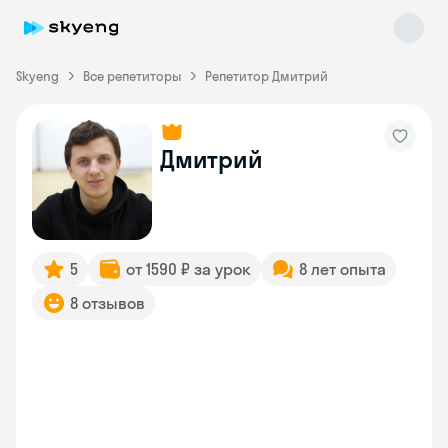
Skyeng
Все репетиторы
Репетитор Дмитрий
Дмитрий
Skyeng Chat
online
5
от 1590 ₽ за урок
8 лет опыта
8 отзывов