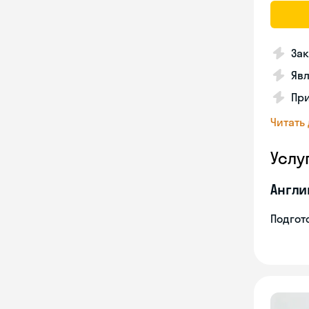
Зак
Явл
При
Читать
Услу
Англи
Подгото