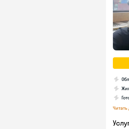
Об
Жил
Гот
Читать
Услу