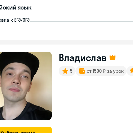
йский язык
вка к ЕГЭ/ОГЭ
Владислав
5
от 1590 ₽ за урок
Выбрать время