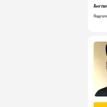
Англи
Подгото