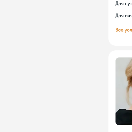
Для пу
Для на
Все усл