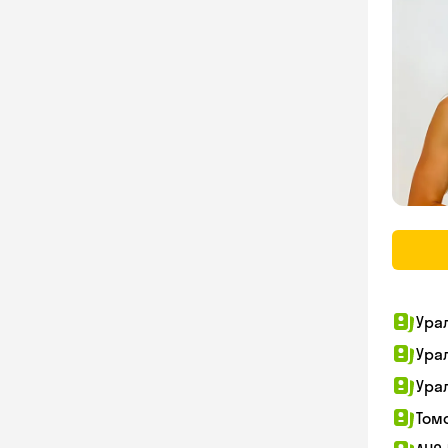
Ура
Ура
Ура
Том