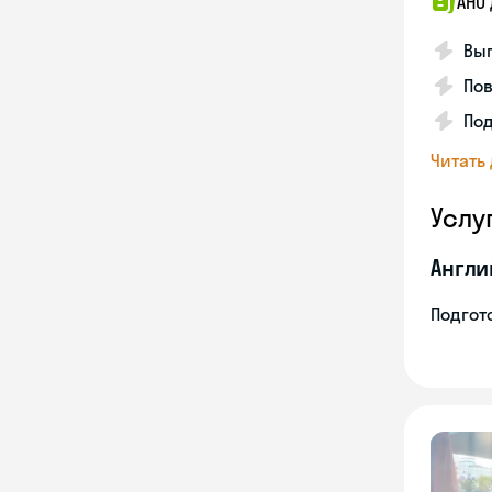
АНО
Вып
По
Под
Читать
Услу
Англи
Подгото