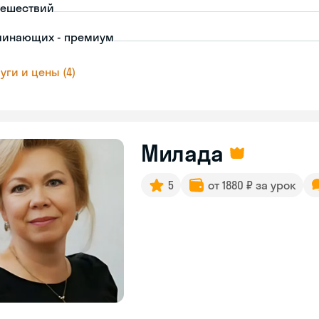
тешествий
чинающих - премиум
уги и цены (4)
Милада
5
от 1880 ₽ за урок