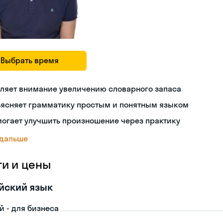
Выбрать время
ляет внимание увеличению словарного запаса
ъясняет грамматику простым и понятным языком
огает улучшить произношение через практику
 дальше
ги и цены
йский язык
й - для бизнеса