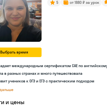
5
от 1880 ₽ за урок
Выбрать время
ладает международным сертификатом CAE по английском
а в разных странах и много путешествовала
овит учеников к ОГЭ и ЕГЭ с практическим подходом
 дальше
ги и цены