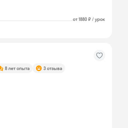
от 1880 ₽ / урок
8 лет опыта
3 отзыва
Skyeng Chat
online