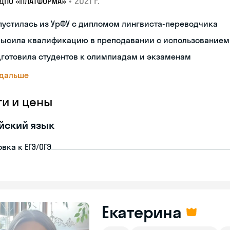
•
2021 г.
 ДПО «ПЛАТФОРМА»
устилась из УрФУ с дипломом лингвиста-переводчика
высила квалификацию в преподавании с использование
готовила студентов к олимпиадам и экзаменам
 дальше
ги и цены
йский язык
вка к ЕГЭ/ОГЭ
Екатерина