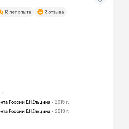
13 лет опыта
3 отзыва
 г.
•
2015 г.
та России Б.Н.Ельцина
•
2019 г.
та России Б.Н.Ельцина