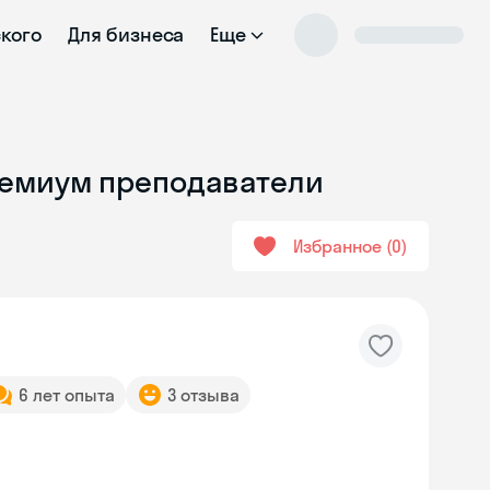
ского
Для бизнеса
Еще
Премиум преподаватели
Избранное
0
6 лет опыта
3 отзыва