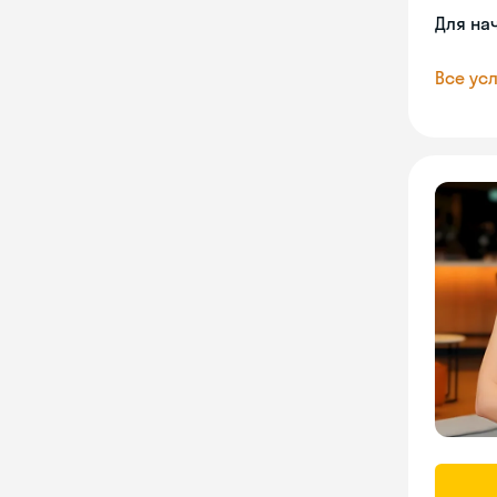
Для на
Все усл