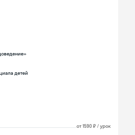
одоведение»
циала детей
от 1590 ₽ / урок