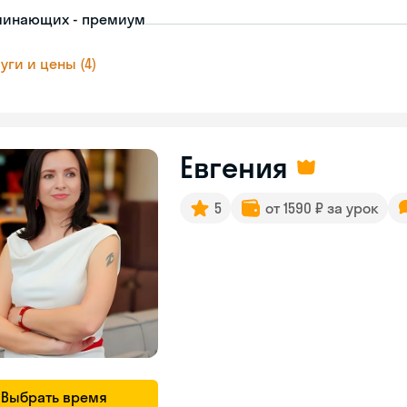
чинающих - премиум
уги и цены (4)
Евгения
5
от 1590 ₽ за урок
Выбрать время