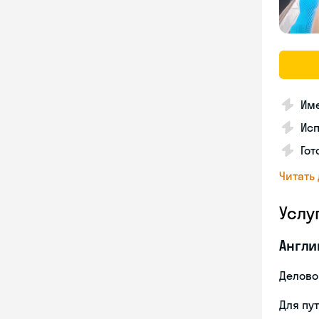
Име
Ис
Гот
Читать
Услу
Англи
Делово
Для пу