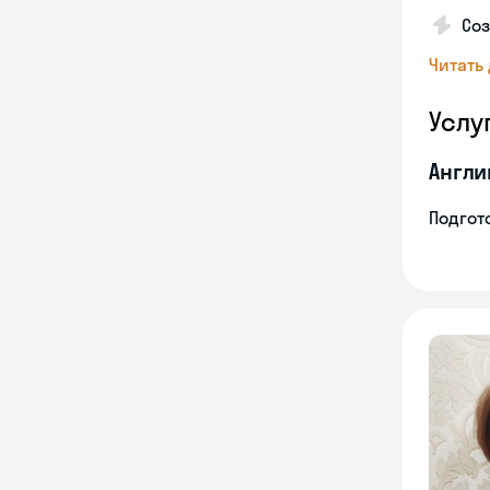
Со
Читать
Услу
Англи
Подгото