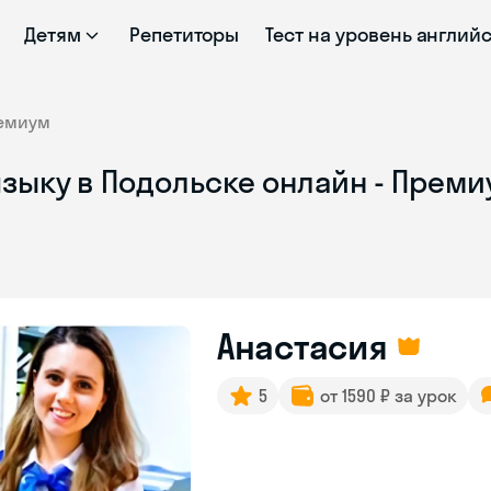
Детям
Репетиторы
Тест на уровень англий
емиум
зыку в Подольске онлайн - Прем
Анастасия
5
от 1590 ₽ за урок