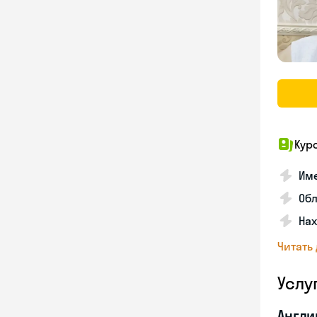
Кур
Име
Об
На
Читать
Услу
Англи