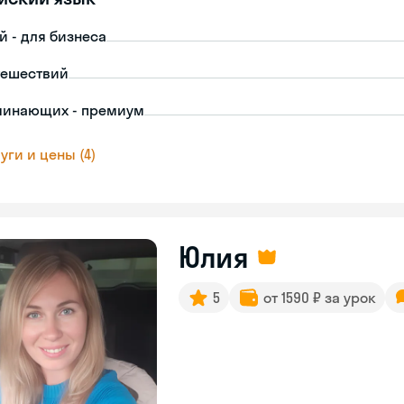
й - для бизнеса
тешествий
чинающих - премиум
уги и цены (4)
Юлия
5
от 1590 ₽ за урок