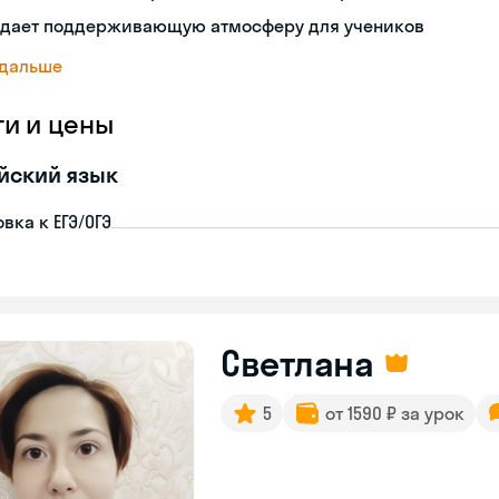
здает поддерживающую атмосферу для учеников
 дальше
ги и цены
йский язык
вка к ЕГЭ/ОГЭ
Светлана
5
от 1590 ₽ за урок