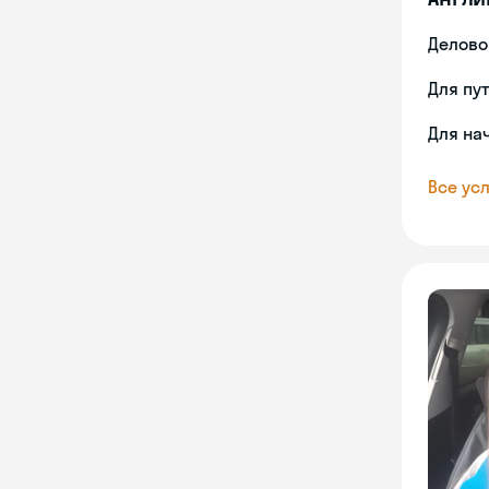
Делово
Для пу
Для на
Все усл