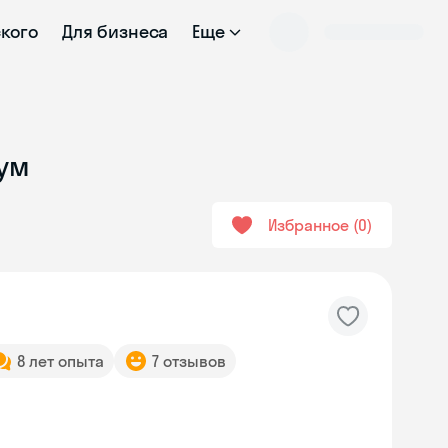
ского
Для бизнеса
Еще
иум
Избранное
0
8 лет опыта
7 отзывов