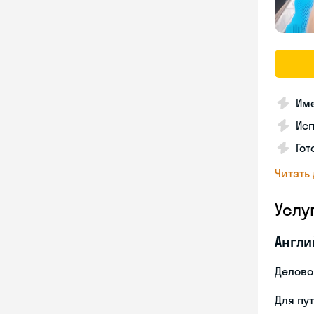
Име
Ис
Гот
Читать
Услу
Англи
Делово
Для пу