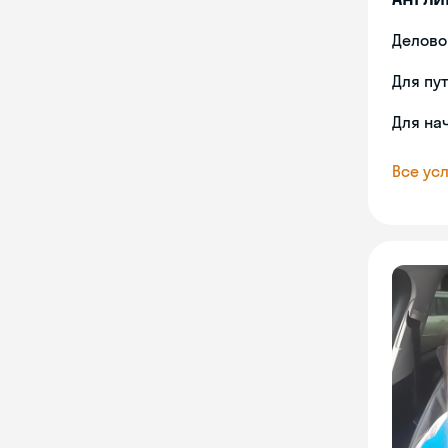
Делово
Для пу
Для на
Все усл