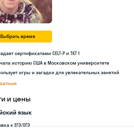
Выбрать время
адает сертификатами CELT-P и TKT 1
учала историю США в Московском университете
ользует игры и загадки для увлекательных занятий
 дальше
ги и цены
йский язык
вка к ЕГЭ/ОГЭ