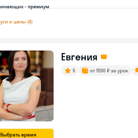
чинающих - премиум
уги и цены (4)
Евгения
5
от 1590 ₽ за урок
Выбрать время