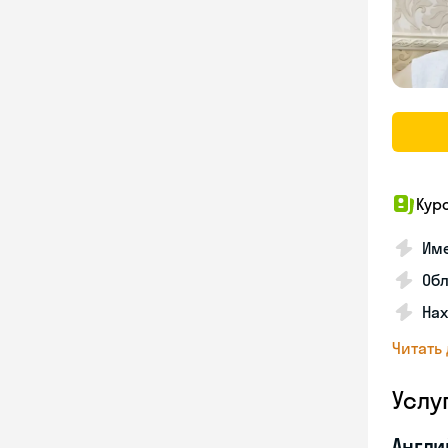
Кур
Име
Об
На
Читать
Услу
Англи