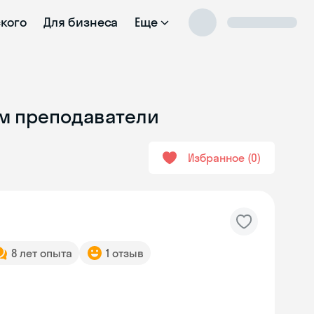
ского
Для бизнеса
Еще
ум преподаватели
Избранное
0
8 лет опыта
1 отзыв