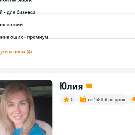
й - для бизнеса
тешествий
чинающих - премиум
уги и цены (4)
Юлия
5
от 1590 ₽ за урок