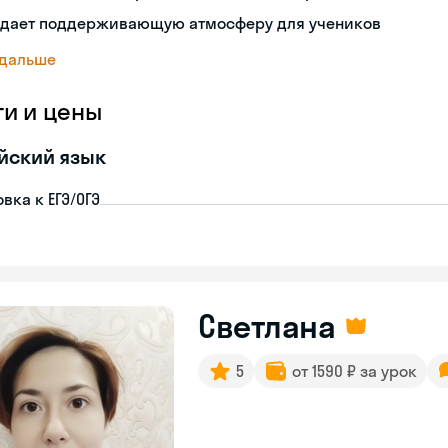
здает поддерживающую атмосферу для учеников
 дальше
ги и цены
йский язык
вка к ЕГЭ/ОГЭ
Светлана
5
от 1590 ₽ за урок