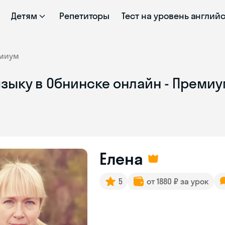
Детям
Репетиторы
Тест на уровень англий
миум
языку в Обнинске онлайн - Преми
Елена
5
от 1880 ₽ за урок