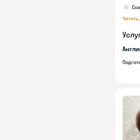
Со
Читать
Услу
Англи
Подгото