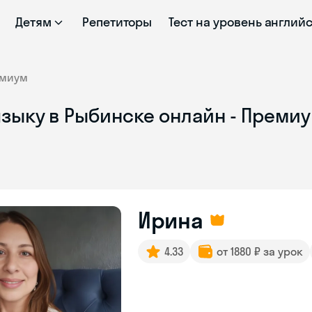
Детям
Репетиторы
Тест на уровень англий
миум
языку в Рыбинске онлайн - Преми
Ирина
4.33
от 1880 ₽ за урок