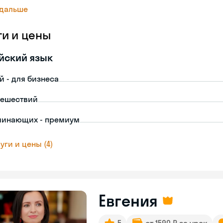
 дальше
ги и цены
йский язык
й - для бизнеса
тешествий
чинающих - премиум
уги и цены (4)
Евгения