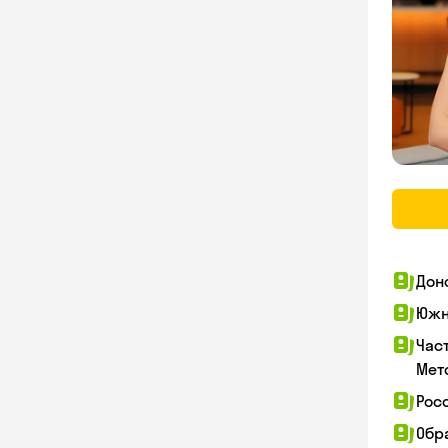
Дон
Южн
Час
Мет
Рос
Обр