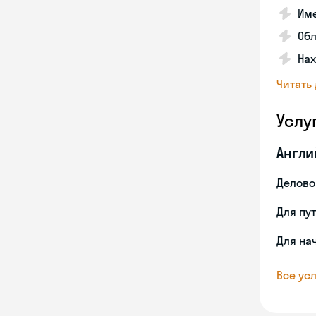
Име
Об
На
Читать
Услу
Англи
Делово
Для пу
Для на
Все усл