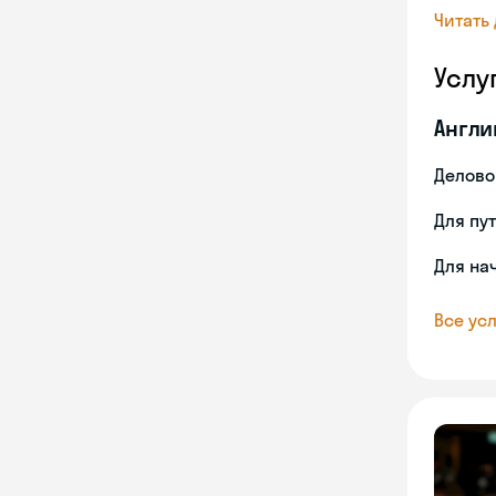
Читать
Услу
Англи
Делово
Для пу
Для на
Все усл