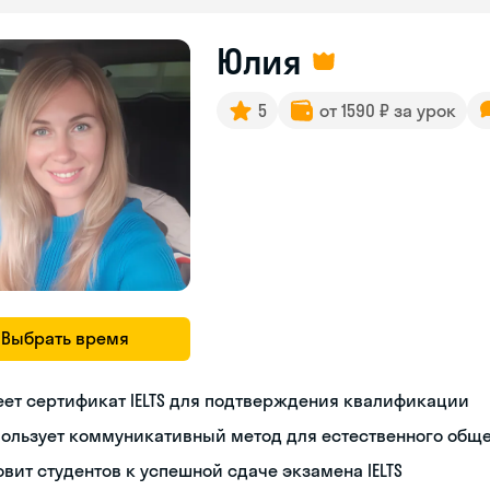
Юлия
5
от 1590 ₽ за урок
Выбрать время
ет сертификат IELTS для подтверждения квалификации
пользует коммуникативный метод для естественного общ
овит студентов к успешной сдаче экзамена IELTS