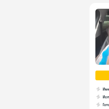
Име
Ис
Гот