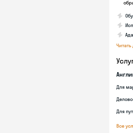
обра
Обу
Ис
Ада
Читать
Услу
Англи
Для ма
Делово
Для пу
Все усл