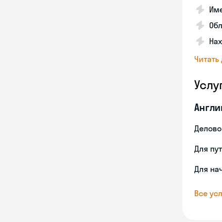
Име
Об
На
Читать
Услу
Англи
Делово
Для пу
Для на
Все усл