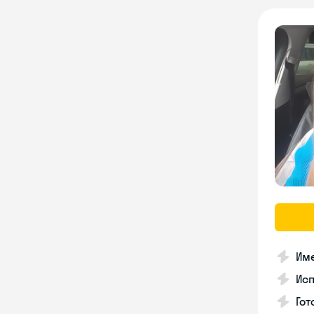
Име
Ис
Гот