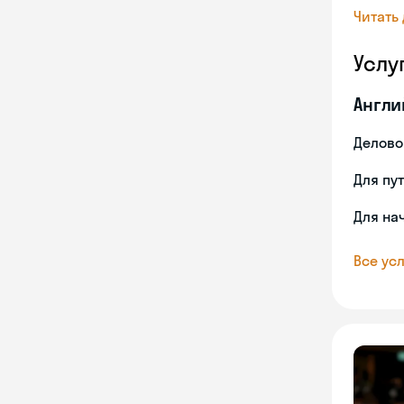
Читать
Услу
Англи
Делово
Для пу
Для на
Все усл