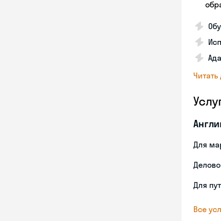
обра
Обу
Ис
Ада
Читать
Услу
Англи
Для ма
Делово
Для пу
Все усл