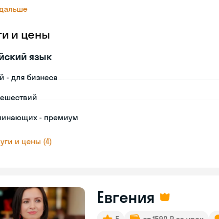
 дальше
ги и цены
йский язык
й - для бизнеса
тешествий
чинающих - премиум
уги и цены (4)
Евгения