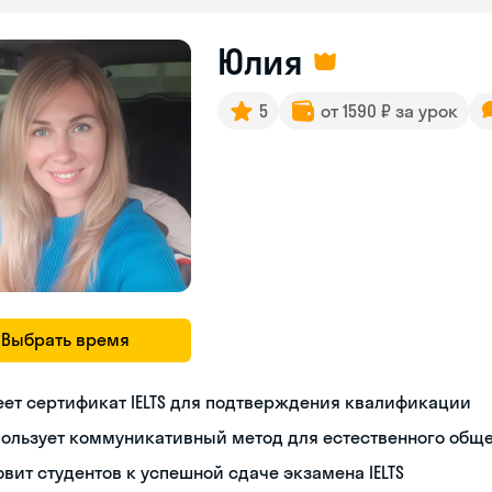
Юлия
5
от 1590 ₽ за урок
Выбрать время
ет сертификат IELTS для подтверждения квалификации
пользует коммуникативный метод для естественного общ
овит студентов к успешной сдаче экзамена IELTS