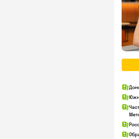
Дон
Южн
Час
Мет
Рос
Обр