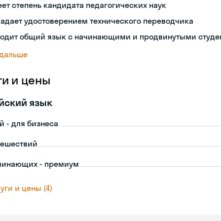
ет степень кандидата педагогических наук
ладает удостоверением технического переводчика
ходит общий язык с начинающими и продвинутыми студе
 дальше
ги и цены
йский язык
й - для бизнеса
тешествий
чинающих - премиум
уги и цены (4)