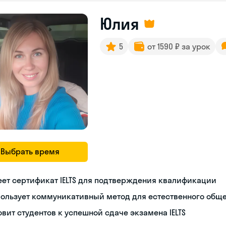
Юлия
5
от 1590 ₽ за урок
Выбрать время
ет сертификат IELTS для подтверждения квалификации
пользует коммуникативный метод для естественного общ
овит студентов к успешной сдаче экзамена IELTS