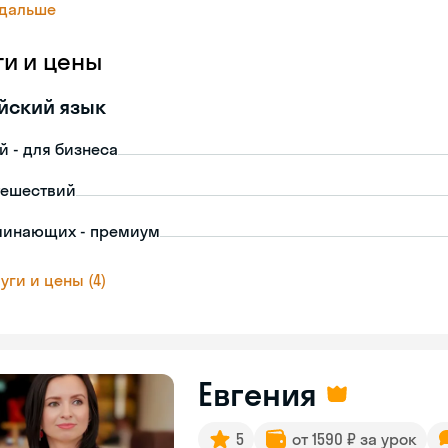
 дальше
ги и цены
йский язык
й - для бизнеса
тешествий
чинающих - премиум
уги и цены (4)
Евгения
5
от 1590 ₽ за урок