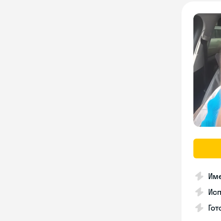
Име
Ис
Гот