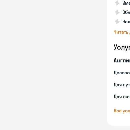
Име
Об
На
Читать
Услу
Англи
Делово
Для пу
Для на
Все усл