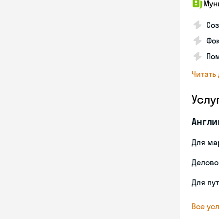
Мун
Со
Фо
Пом
Читать
Услу
Англи
Для ма
Делово
Для пу
Все усл