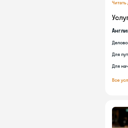
Читать
Услу
Англи
Делово
Для пу
Для на
Все усл