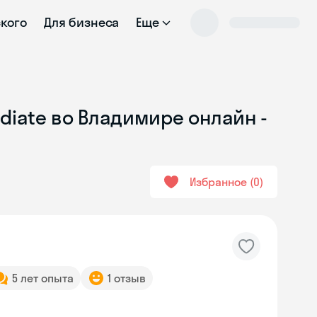
ского
Для бизнеса
Еще
diate во Владимире онлайн -
Избранное
0
5 лет опыта
1 отзыв