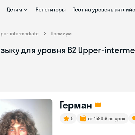
Детям
Репетиторы
Тест на уровень англий
per-intermediate
Премиум
зыку для уровня B2 Upper-interme
Герман
5
от 1590 ₽ за урок