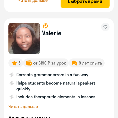
Читать дальше
Выбрать время
Valerie
5
от 3190 ₽ за урок
9 лет опыта
Corrects grammar errors in a fun way
Helps students become natural speakers
quickly
Includes therapeutic elements in lessons
Читать дальше