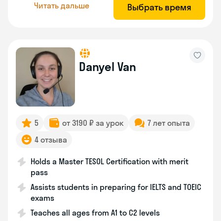
Читать дальше
Выбрать время
Danyel Van
5
от 3190 ₽ за урок
7 лет опыта
4 отзыва
Holds a Master TESOL Certification with merit
pass
Assists students in preparing for IELTS and TOEIC
exams
Teaches all ages from A1 to C2 levels