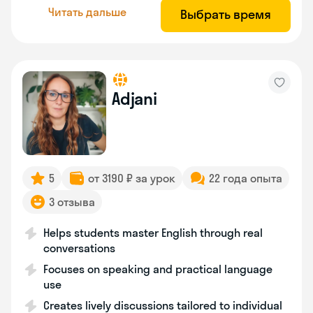
Читать дальше
Выбрать время
Adjani
5
от 3190 ₽ за урок
22 года опыта
3 отзыва
Helps students master English through real
conversations
Focuses on speaking and practical language
use
Creates lively discussions tailored to individual