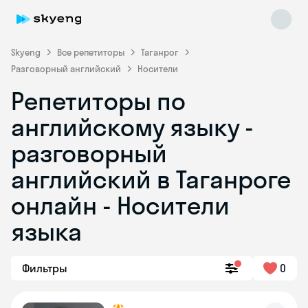
Skyeng
Все репетиторы
Таганрог
Разговорный английский
Носители
Репетиторы по
английскому языку -
разговорный
английский в Таганроге
Skyeng Chat
online
онлайн - Носители
языка
Фильтры
0