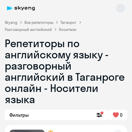
Skyeng
Все репетиторы
Таганрог
Разговорный английский
Носители
Репетиторы по
английскому языку -
разговорный
английский в Таганроге
Skyeng Chat
online
онлайн - Носители
языка
Фильтры
0