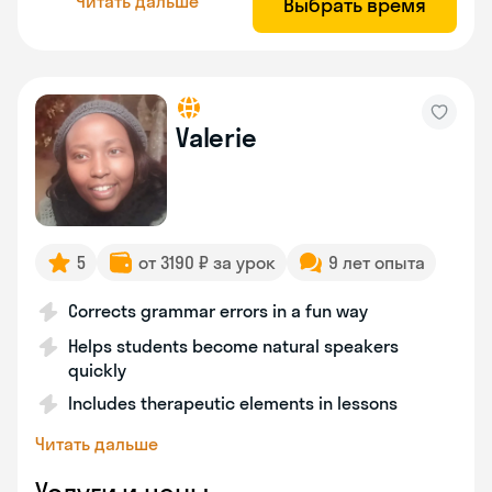
Читать дальше
Выбрать время
Valerie
5
от 3190 ₽ за урок
9 лет опыта
Corrects grammar errors in a fun way
Helps students become natural speakers
quickly
Includes therapeutic elements in lessons
Читать дальше