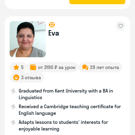
Eva
5
от 3190 ₽ за урок
29 лет опыта
3 отзыва
Graduated from Kent University with a BA in
Linguistics
Received a Cambridge teaching certificate for
English language
Adapts lessons to students' interests for
enjoyable learning