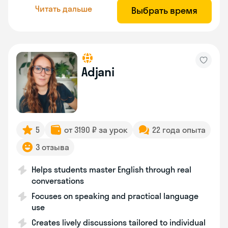
Читать дальше
Выбрать время
Adjani
5
от 3190 ₽ за урок
22 года опыта
3 отзыва
Helps students master English through real
conversations
Focuses on speaking and practical language
use
Creates lively discussions tailored to individual