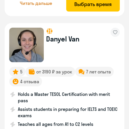
Читать дальше
Выбрать время
Danyel Van
5
от 3190 ₽ за урок
7 лет опыта
4 отзыва
Holds a Master TESOL Certification with merit
pass
Assists students in preparing for IELTS and TOEIC
exams
Teaches all ages from A1 to C2 levels