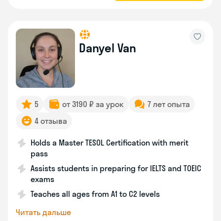
Danyel Van
5
от 3190 ₽ за урок
7 лет опыта
4 отзыва
Holds a Master TESOL Certification with merit
pass
Assists students in preparing for IELTS and TOEIC
exams
Teaches all ages from A1 to C2 levels
Читать дальше