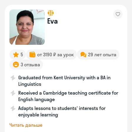
Eva
5
от 3190 ₽ за урок
29 лет опыта
3 отзыва
Graduated from Kent University with a BA in
Linguistics
Received a Cambridge teaching certificate for
English language
Adapts lessons to students' interests for
enjoyable learning
Читать дальше