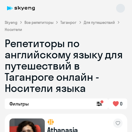
Skyeng
Все репетиторы
Таганрог
Для путешествий
Носители
Репетиторы по
английскому языку для
путешествий в
Таганроге онлайн -
Skyeng Chat
online
Носители языка
Фильтры
0
Athanasia