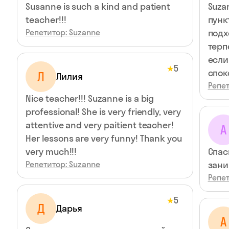
Susanne is such a kind and patient
Suza
teacher!!!
пунк
Репетитор: Suzanne
подх
терп
если
5
★
спок
Л
Лилия
Репет
Nice teacher!!! Suzanne is a big
professional! She is very friendly, very
attentive and very paitient teacher!
А
Her lessons are very funny! Thank you
very much!!!
Спас
Репетитор: Suzanne
зани
Репет
5
★
Д
Дарья
А