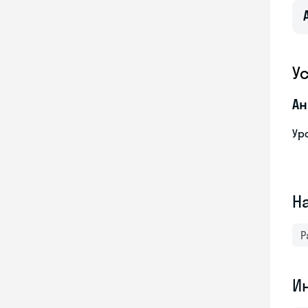
У
Ан
Ур
Н
Р
И