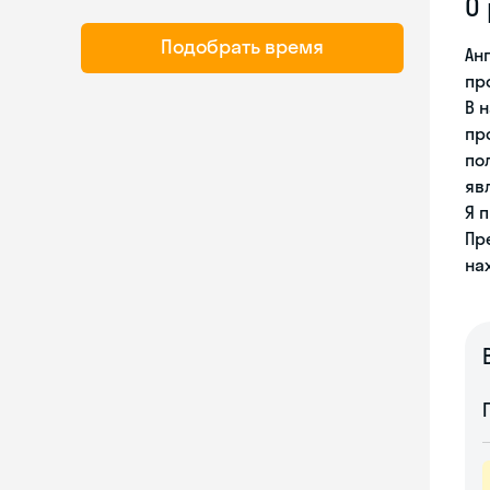
О
Подобрать время
Ан
пр
В 
пр
по
яв
Я 
Пр
на