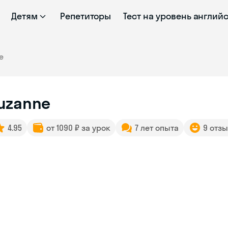
Детям
Репетиторы
Тест на уровень англий
e
uzanne
4.95
от 1090 ₽ за урок
7 лет опыта
9 отз