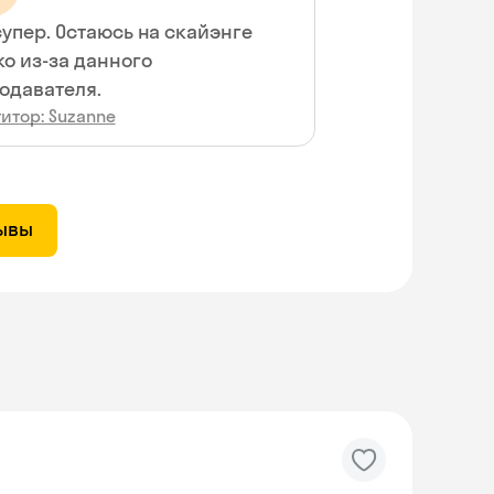
супер. Остаюсь на скайэнге
ко из-за данного
одавателя.
итор: Suzanne
зывы