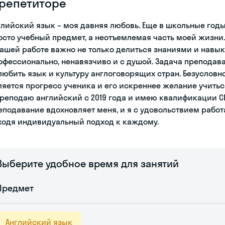
 репетиторе
глийский язык – моя давняя любовь. Еще в школьные годы
осто учебный предмет, а неотъемлемая часть моей жизни. 
нашей работе важно не только делиться знаниями и навык
офессионально, ненавязчиво и с душой. Задача преподава
любить язык и культуру англоговорящих стран. Безусловн
ляется прогресс ученика и его искреннее желание учитьс
преподаю английский с 2019 года и имею квалификации CEL
еподавание вдохновляет меня, и я с удовольствием работа
ходя индивидуальный подход к каждому.
Выберите удобное время для занятий
Предмет
Английский язык