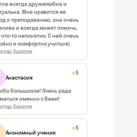
nne всегда дружелюбна и
туальна. Мне нравится ее
од к преподаванию, она очень
елива и всегда может помочь,
 что-то непонятно. С ней очень
ойно и комфортно учиться)
итор: Suzanne
5
★
Анастасия
ибо большооое! Очень рада
маться именно с Вами!
итор: Suzanne
5
★
Анонимный ученик