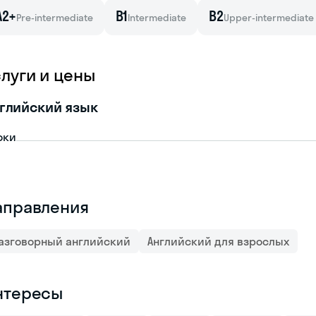
A2+
B1
B2
Pre-intermediate
Intermediate
Upper-intermediate
слуги и цены
глийский язык
оки
аправления
азговорный английский
Английский для взрослых
нтересы