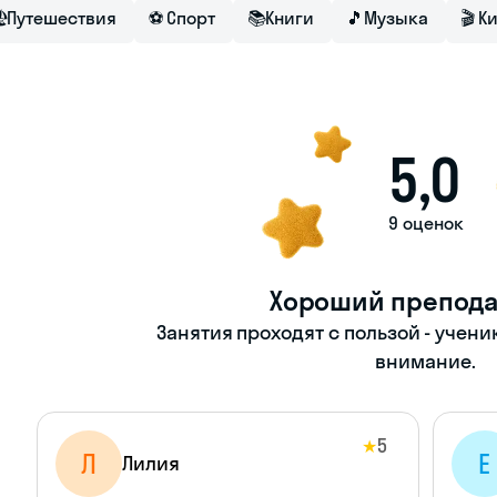

Путешествия
⚽
Спорт
📚
Книги
🎵
Музыка
🎬
К
5,0
9 оценок
Хороший препода
Занятия проходят с пользой - учени
внимание.
5
★
Л
Е
Лилия