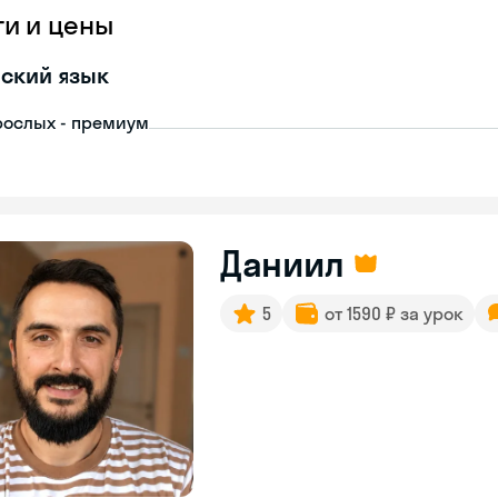
ги и цены
ский язык
рослых - премиум
Даниил
5
от 1590 ₽ за урок