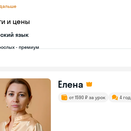
 дальше
ги и цены
ский язык
рослых - премиум
Елена
от 1590 ₽ за урок
4 го