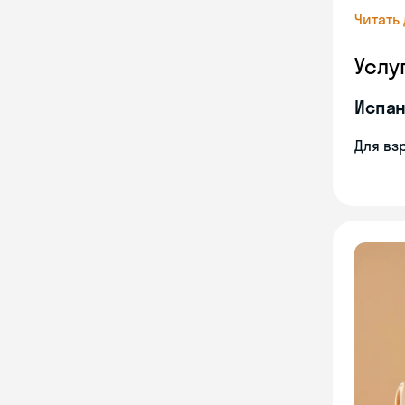
Читать
Услу
Испан
Для вз