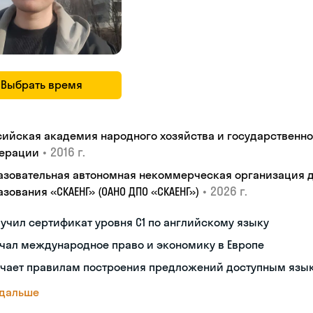
Выбрать время
сийская академия народного хозяйства и государственн
•
2016 г.
ерации
азовательная автономная некоммерческая организация 
•
2026 г.
зования «СКАЕНГ» (ОАНО ДПО «СКАЕНГ»)
учил сертификат уровня С1 по английскому языку
чал международное право и экономику в Европе
учает правилам построения предложений доступным язы
 дальше