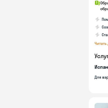
Обр
обра
Пом
Соз
Ста
Читать
Услу
Испан
Для вз