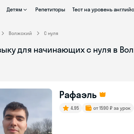
Детям
Репетиторы
Тест на уровень англий
Волжский
С нуля
зыку для начинающих с нуля в Во
Рафаэль
4.95
от 1590 ₽ за урок