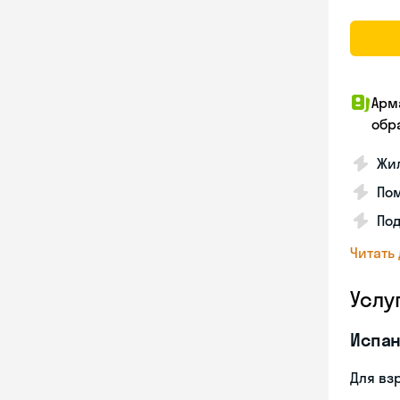
Арм
обр
Жил
Пом
Под
Читать
Услу
Испан
Для вз