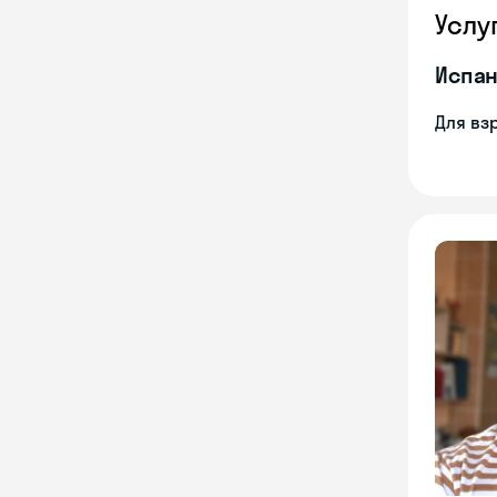
Услу
Испан
Для вз