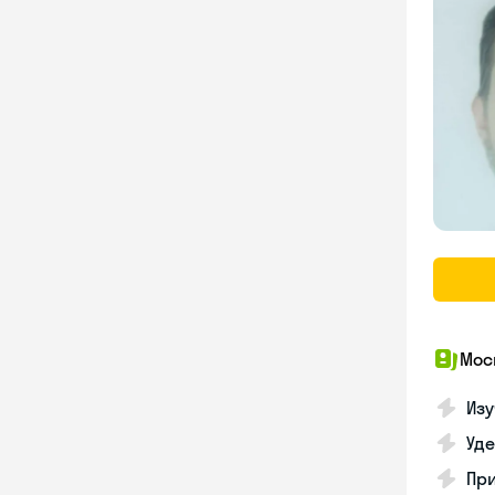
Мос
Изу
Уд
Пр