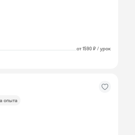
от 1590 ₽ / урок
да опыта
Skyeng Chat
online