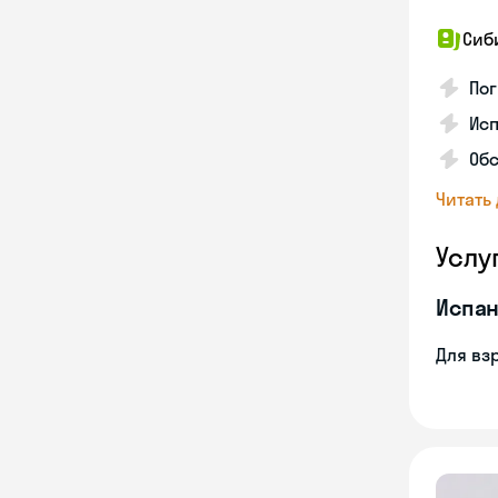
Сиб
Пог
Исп
Обс
Читать
Услу
Испан
Для вз