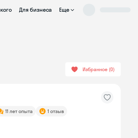
ского
Для бизнеса
Еще
Избранное
0
11 лет опыта
1 отзыв