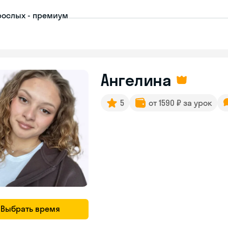
рослых - премиум
Ангелина
5
от 1590 ₽ за урок
Выбрать время