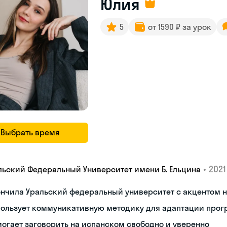
Юлия
5
от 1590 ₽ за урок
Выбрать время
•
2021 
льский Федеральный Университет имени Б. Ельцина
ончила Уральский федеральный университет с акцентом
пользует коммуникативную методику для адаптации про
огает заговорить на испанском свободно и уверенно