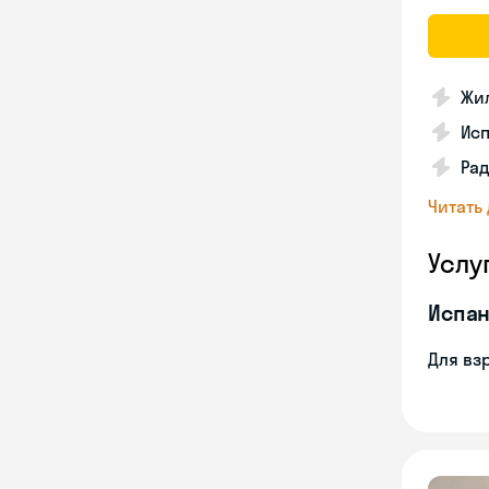
Жил
Ис
Рад
Читать
Услу
Испан
Для вз