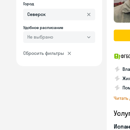
Город
Удобное расписание
Не выбрано
Сбросить фильтры
ФГБ
Вла
Жил
Пом
Читать
Услу
Испан