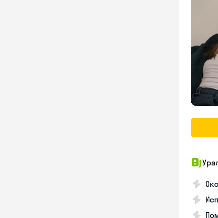
Ура
Ок
Ис
Пом