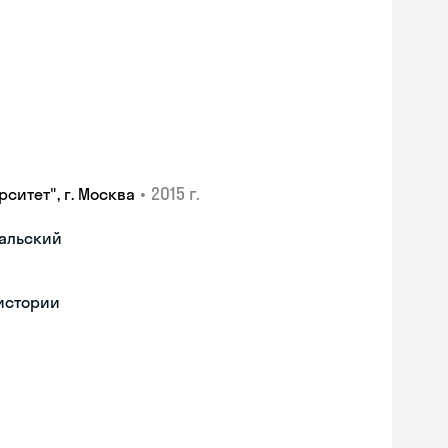
•
2015 г.
ситет", г. Москва
гальский
 истории