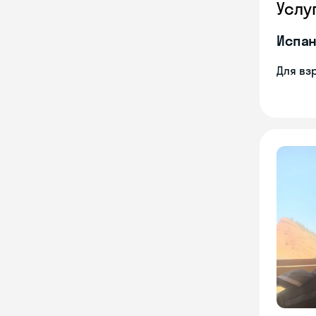
Услу
Испан
Для вз