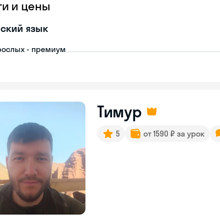
ги и цены
ский язык
рослых - премиум
Тимур
5
от 1590 ₽ за урок