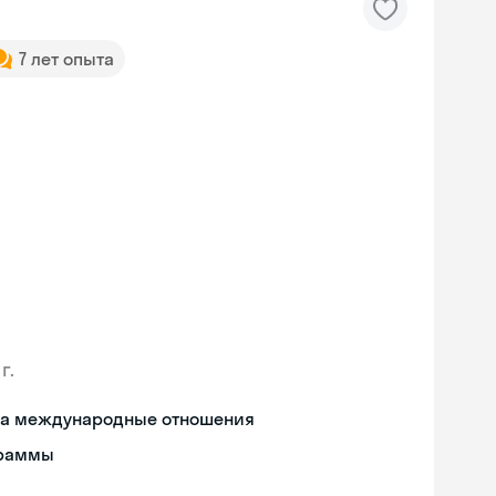
7 лет опыта
г.
 на международные отношения
граммы
Skyeng Chat
online