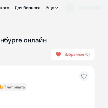
ского
Для бизнеса
Еще
енбурге онлайн
Избранное
0
7 лет опыта