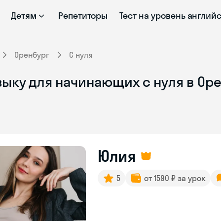
Детям
Репетиторы
Тест на уровень англий
Оренбург
С нуля
зыку для начинающих с нуля в Ор
Юлия
5
от 1590 ₽ за урок