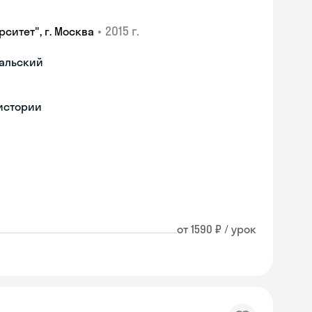
•
2015 г.
ситет", г. Москва
гальский
 истории
от 1590 ₽ / урок