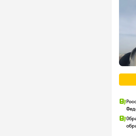
Рос
Фед
Обр
обра