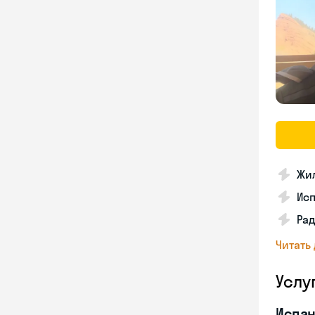
Жил
Ис
Рад
Читать
Услу
Испан