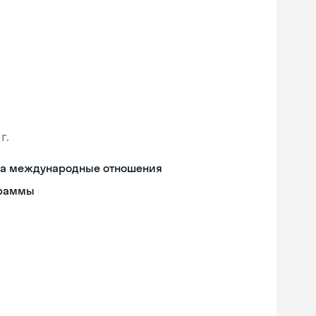
г.
 на международные отношения
граммы