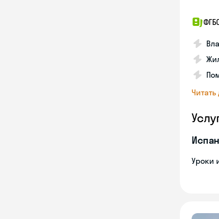
ФГБ
Вла
Жил
Пом
Читать
Услу
Испан
Уроки 