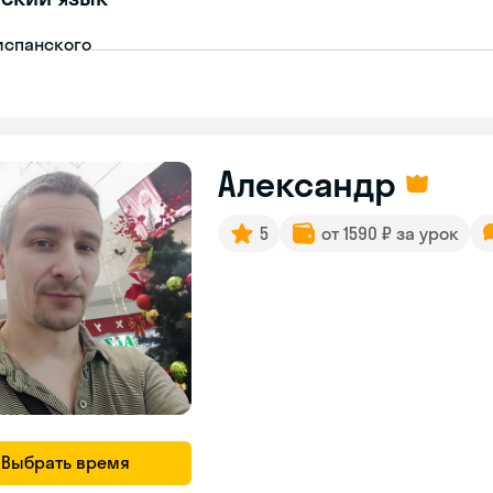
испанского
Александр
5
от 1590 ₽ за урок
Выбрать время