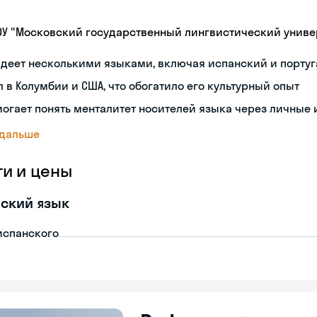
ОУ "Московский государственный лингвистический универ
деет несколькими языками, включая испанский и порту
 в Колумбии и США, что обогатило его культурный опыт
огает понять менталитет носителей языка через личные
 дальше
ги и цены
ский язык
испанского