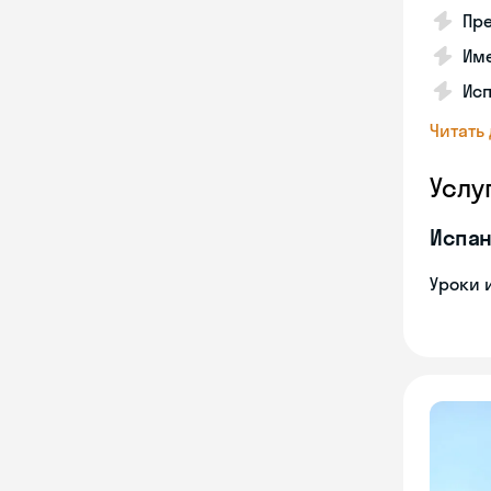
Пре
Име
Исп
Читать
Услу
Испан
Уроки 