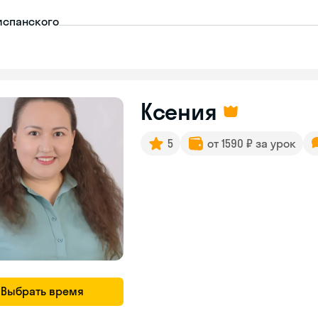
испанского
Ксения
5
от 1590 ₽ за урок
Выбрать время