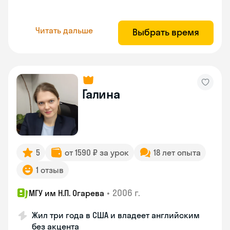
Читать дальше
Выбрать время
Галина
5
от 1590 ₽ за урок
18 лет опыта
1 отзыв
•
2006 г.
МГУ им Н.П. Огарева
Жил три года в США и владеет английским
без акцента