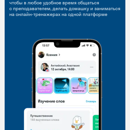
приложение
и Talks
чтобы в любое удобное время общаться
с преподавателем, делать домашку и заниматься
чтобы заниматься и изучать новые слова где
Групповые занятия для разговорной практики
на онлайн-тренажерах на одной платформе
и когда удобно
и индивидуальные встречи с преподавателями
со всего мира, чтобы общаться на английском
свободно