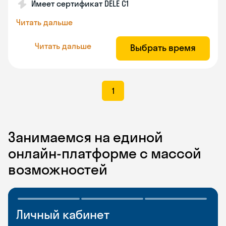
Имеет сертификат DELE C1
Читать дальше
Читать дальше
Выбрать время
1
Занимаемся на единой
онлайн-платформе с массой
возможностей
Личный кабинет
Мобильное
Разговорные клубы