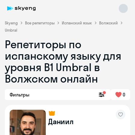
Skyeng
Все репетиторы
Испанский язык
Волжский
Umbral
Репетиторы по
испанскому языку для
уровня В1 Umbral в
Волжском онлайн
Skyeng Chat
online
Фильтры
0
Даниил