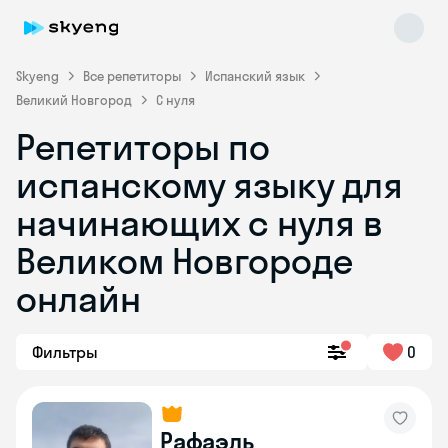
Skyeng
Все репетиторы
Испанский язык
Великий Новгород
С нуля
Репетиторы по
испанскому языку для
начинающих с нуля в
Великом Новгороде
Skyeng Chat
online
онлайн
Фильтры
0
Рафаэль