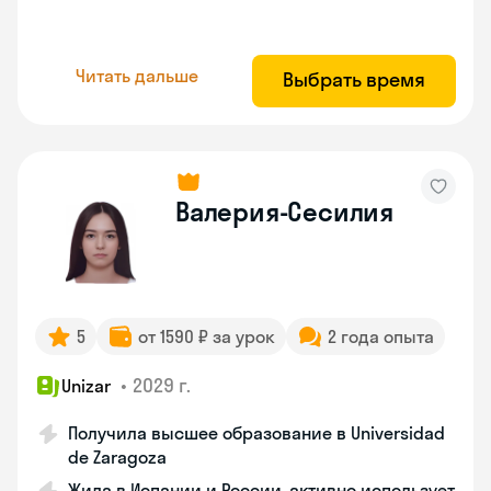
Читать дальше
Выбрать время
Валерия-Сесилия
5
от 1590 ₽ за урок
2 года опыта
•
2029 г.
Unizar
Получила высшее образование в Universidad
de Zaragoza
Жила в Испании и России, активно использует