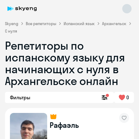
Skyeng
Все репетиторы
Испанский язык
Архангельск
С нуля
Репетиторы по
испанскому языку для
начинающих с нуля в
Архангельске онлайн
Skyeng Chat
online
Фильтры
0
Рафаэль