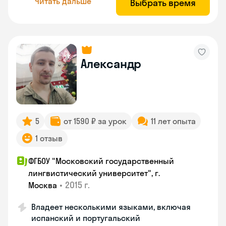
Читать дальше
Выбрать время
Александр
5
от 1590 ₽ за урок
11 лет опыта
1 отзыв
ФГБОУ "Московский государственный
лингвистический университет", г.
•
2015 г.
Москва
Владеет несколькими языками, включая
испанский и португальский