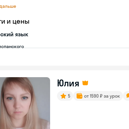
 дальше
ги и цены
ский язык
испанского
Юлия
5
от 1590 ₽ за урок