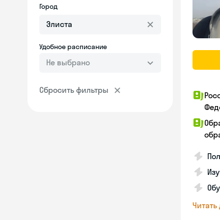
Город
Удобное расписание
Не выбрано
Сбросить фильтры
Рос
Фед
Обр
обра
Пол
Изу
Об
Читать