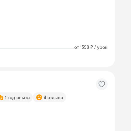
от 1590 ₽ / урок
1 год опыта
4 отзыва
Skyeng Chat
online