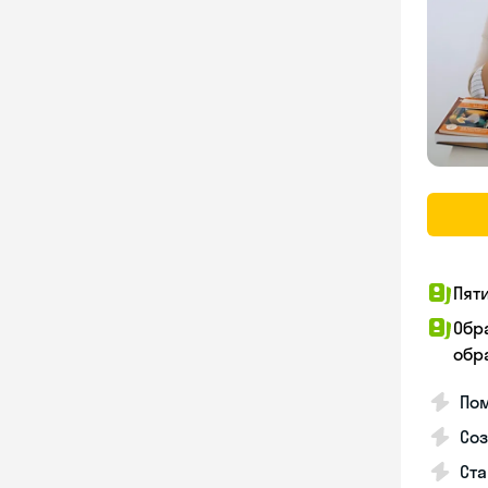
Пят
Обр
обра
Пом
Соз
Ста