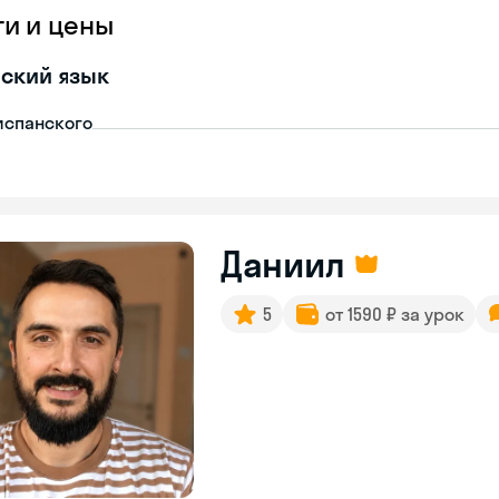
ги и цены
ский язык
испанского
Даниил
5
от 1590 ₽ за урок