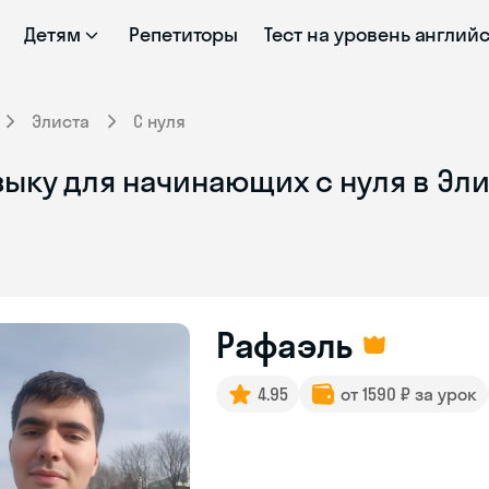
Детям
Репетиторы
Тест на уровень англий
Элиста
С нуля
ыку для начинающих с нуля в Эл
Рафаэль
4.95
от 1590 ₽ за урок