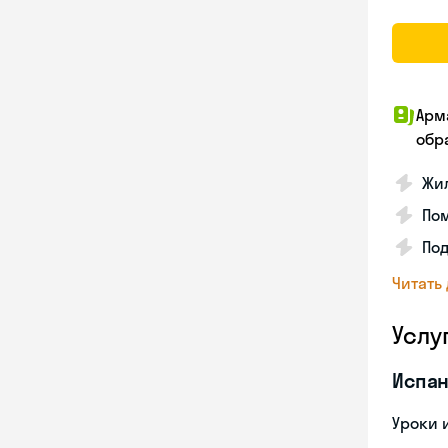
Арм
обр
Жил
Пом
Под
Читать
Услу
Испан
Уроки 