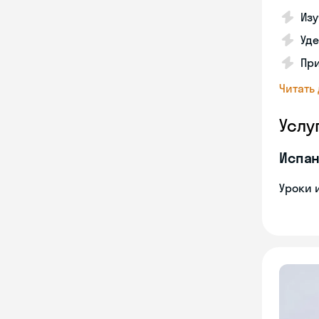
Изу
Уд
Пр
Читать
Услу
Испан
Уроки 