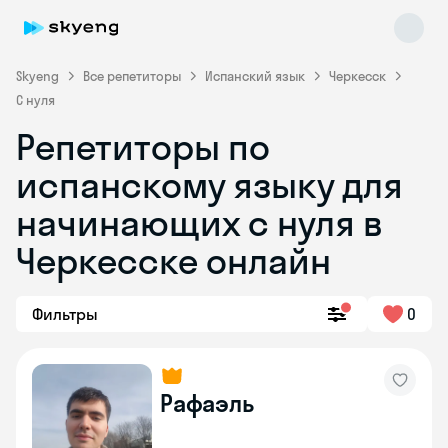
Skyeng
Все репетиторы
Испанский язык
Черкесск
С нуля
Репетиторы по
испанскому языку для
начинающих с нуля в
Черкесске онлайн
Skyeng Chat
online
Фильтры
0
Рафаэль