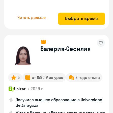
Читать дальше
Выбрать время
Валерия-Сесилия
5
от 1590 ₽ за урок
2 года опыта
•
2029 г.
Unizar
Получила высшее образование в Universidad
de Zaragoza
Жила в Испании и России, активно использует