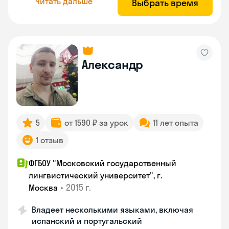
Читать дальше
Выбрать время
Александр
5
от 1590 ₽ за урок
11 лет опыта
1 отзыв
ФГБОУ "Московский государственный
лингвистический университет", г.
•
2015 г.
Москва
Владеет несколькими языками, включая
испанский и португальский