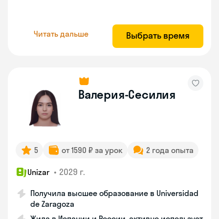
Читать дальше
Выбрать время
Валерия-Сесилия
5
от 1590 ₽ за урок
2 года опыта
•
2029 г.
Unizar
Получила высшее образование в Universidad
de Zaragoza
Жила в Испании и России, активно использует