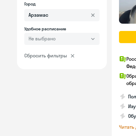
Город
Удобное расписание
Не выбрано
Сбросить фильтры
Рос
Фед
Обр
обра
Пол
Изу
Об
Читать