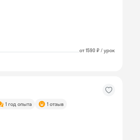
от 1590 ₽ / урок
1 год опыта
1 отзыв
Skyeng Chat
online