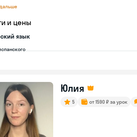
 дальше
ги и цены
ский язык
испанского
Юлия
5
от 1590 ₽ за урок