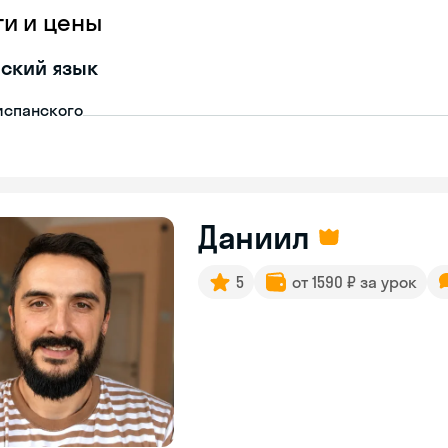
ги и цены
ский язык
испанского
Даниил
5
от 1590 ₽ за урок