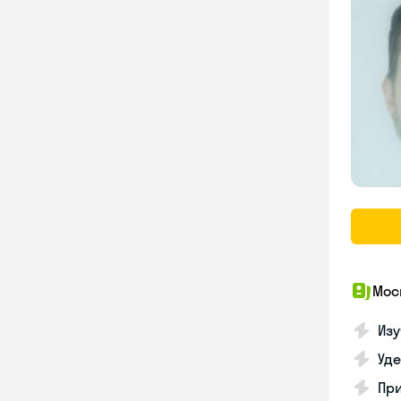
Мос
Изу
Уд
Пр