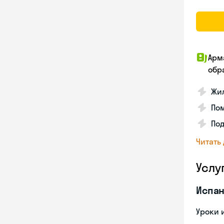
Арм
обр
Жил
Пом
Под
Читать
Услу
Испан
Уроки 