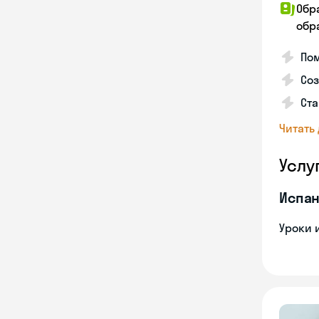
Обр
обра
Пом
Соз
Ста
Читать
Услу
Испан
Уроки 