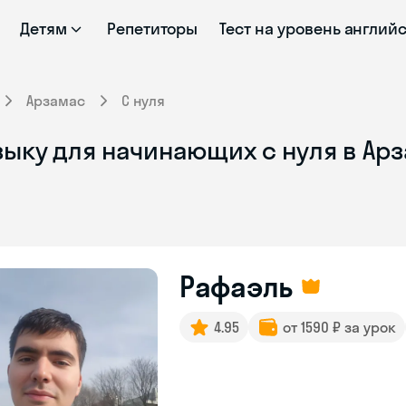
Детям
Репетиторы
Тест на уровень англий
Арзамас
С нуля
зыку для начинающих с нуля в Ар
Рафаэль
4.95
от 1590 ₽ за урок